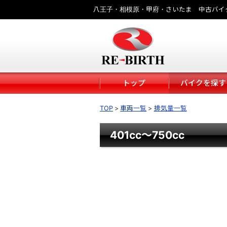
八王子・相模原・甲府・さいたま 中古バイ
トップ
バイクを探す
TOP
車両一覧
排気量一覧
401cc～750cc