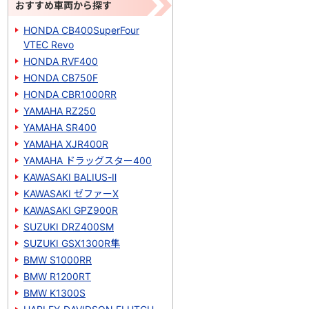
おすすめ車両から探す
HONDA CB400SuperFour
VTEC Revo
HONDA RVF400
HONDA CB750F
HONDA CBR1000RR
YAMAHA RZ250
YAMAHA SR400
YAMAHA XJR400R
YAMAHA ドラッグスター400
KAWASAKI BALIUS-Ⅱ
KAWASAKI ゼファーΧ
KAWASAKI GPZ900R
SUZUKI DRZ400SM
SUZUKI GSX1300R隼
BMW S1000RR
BMW R1200RT
BMW K1300S