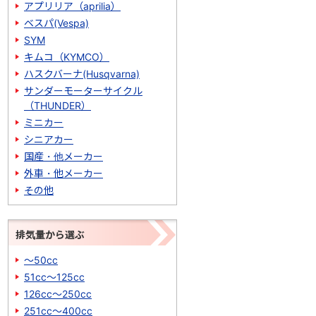
アプリリア（aprilia）
ベスパ(Vespa)
SYM
キムコ（KYMCO）
ハスクバーナ(Husqvarna)
サンダーモーターサイクル
（THUNDER）
ミニカー
シニアカー
国産・他メーカー
外車・他メーカー
その他
排気量から選ぶ
～50cc
51cc～125cc
126cc～250cc
251cc～400cc