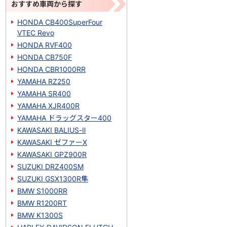
おすすめ車両から探す
HONDA CB400SuperFour
VTEC Revo
HONDA RVF400
HONDA CB750F
HONDA CBR1000RR
YAMAHA RZ250
YAMAHA SR400
YAMAHA XJR400R
YAMAHA ドラッグスター400
KAWASAKI BALIUS-Ⅱ
KAWASAKI ゼファーΧ
KAWASAKI GPZ900R
SUZUKI DRZ400SM
SUZUKI GSX1300R隼
BMW S1000RR
BMW R1200RT
BMW K1300S