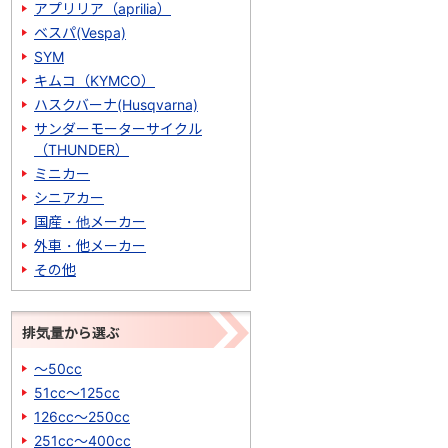
アプリリア（aprilia）
ベスパ(Vespa)
SYM
キムコ（KYMCO）
ハスクバーナ(Husqvarna)
サンダーモーターサイクル
（THUNDER）
ミニカー
シニアカー
国産・他メーカー
外車・他メーカー
その他
排気量から選ぶ
～50cc
51cc～125cc
126cc～250cc
251cc～400cc