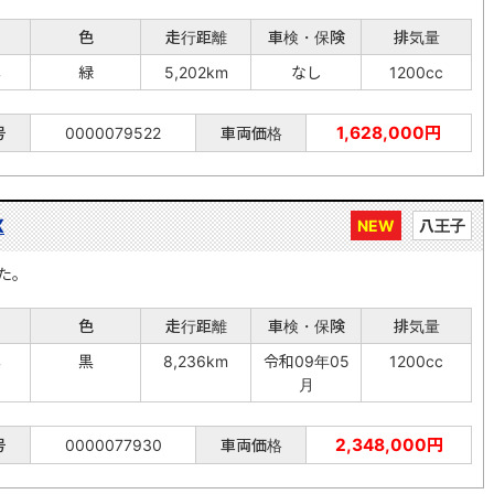
色
走行距離
車検・保険
排気量
年
緑
5,202km
なし
1200cc
1,628,000円
号
0000079522
車両価格
X
NEW
八王子
た。
色
走行距離
車検・保険
排気量
年
黒
8,236km
令和09年05
1200cc
月
2,348,000円
号
0000077930
車両価格