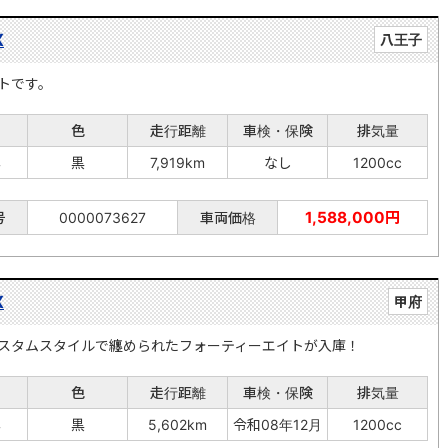
X
八王子
トです。
色
走行距離
車検・保険
排気量
年
黒
7,919km
なし
1200cc
1,588,000円
号
0000073627
車両価格
X
甲府
スタムスタイルで纏められたフォーティーエイトが入庫！
色
走行距離
車検・保険
排気量
年
黒
5,602km
令和08年12月
1200cc