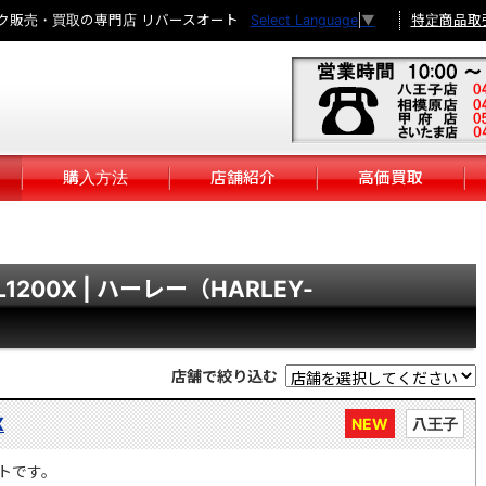
ク販売・買取の専門店 リバースオート
特定商品取
Select Language
▼
購入方法
店舗紹介
高価買取
XL1200X | ハーレー（HARLEY-
店舗で絞り込む
X
NEW
八王子
トです。