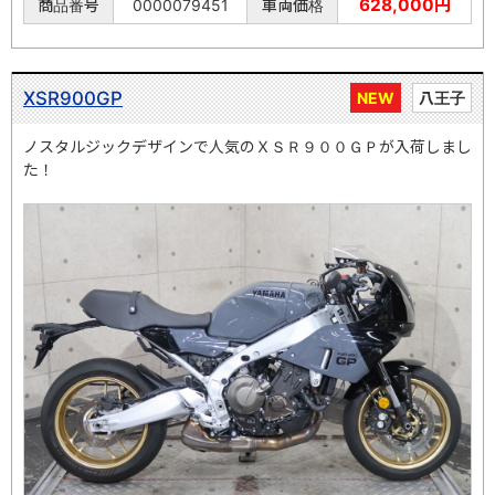
628,000円
商品番号
0000079451
車両価格
XSR900GP
NEW
八王子
ノスタルジックデザインで人気のＸＳＲ９００ＧＰが入荷しまし
た！