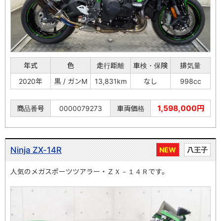
年式
色
走行距離
車検・保険
排気量
2020年
黒 / ガンM
13,831km
なし
998cc
1,598,000円
商品番号
0000079273
車両価格
Ninja ZX-14R
NEW
八王子
人気のメガスポーツツアラー・ＺＸ－１４Ｒです。