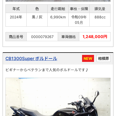
年式
色
走行距離
車検・保険
排気量
2024年
黒 / 灰
6,990km
令和09年
888cc
05月
1,248,000円
商品番号
0000079267
車両価格
CB1300Super ボルドール
NEW
相模原
ビギナーからベテランまで人気のボルドールです♪