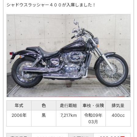
シャドウスラッシャー４００が入庫しました！
年式
色
走行距離
車検・保険
排気量
2006年
黒
7,217km
令和09年
400cc
03月