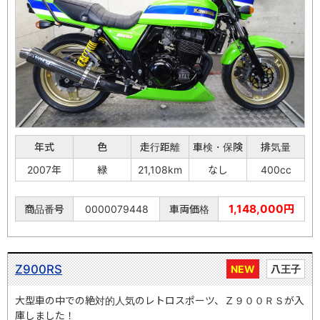
年式
色
走行距離
車検・保険
排気量
2007年
緑
21,108km
なし
400cc
1,148,000円
商品番号
0000079448
車両価格
Z900RS
NEW
八王子
大型車の中での絶対的人気のレトロスポーツ、Ｚ９００ＲＳが入
庫しました！