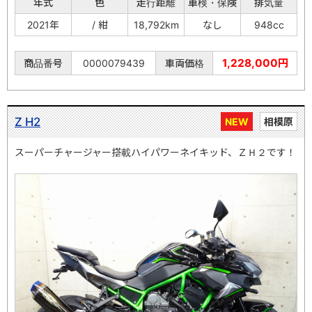
年式
色
走行距離
車検・保険
排気量
2021年
/ 紺
18,792km
なし
948cc
1,228,000円
商品番号
0000079439
車両価格
Z H2
NEW
相模原
スーパーチャージャー搭載ハイパワーネイキッド、ＺＨ２です！