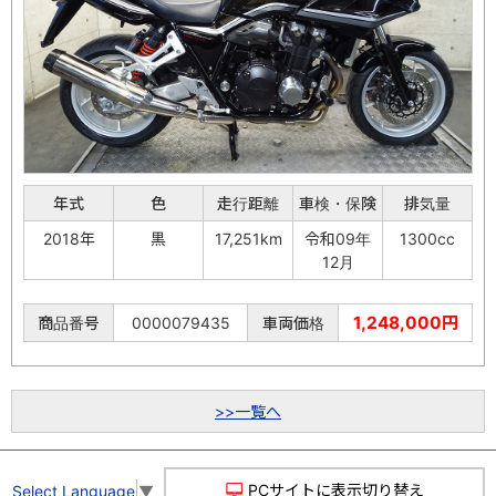
年式
色
走行距離
車検・保険
排気量
2018年
黒
17,251km
令和09年
1300cc
12月
1,248,000円
商品番号
0000079435
車両価格
>>一覧へ
PCサイトに表示切り替え
Select Language
▼