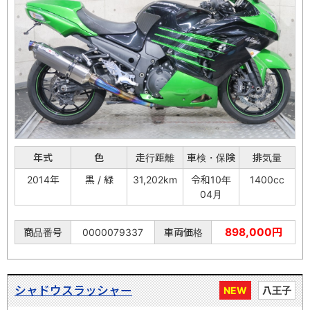
年式
色
走行距離
車検・保険
排気量
2014年
黒 / 緑
31,202km
令和10年
1400cc
04月
898,000円
商品番号
0000079337
車両価格
シャドウスラッシャー
NEW
八王子