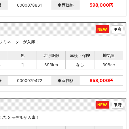
598,000円
号
0000078861
車両価格
NEW
甲府
リミネーターが入庫！
色
走行距離
車検・保険
排気量
年
白
693km
なし
398cc
858,000円
号
0000079472
車両価格
NEW
甲府
したＳモデルが入庫！