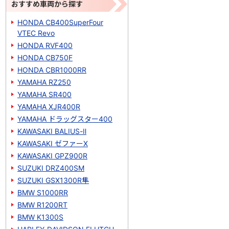
おすすめ車両から探す
HONDA CB400SuperFour
VTEC Revo
HONDA RVF400
HONDA CB750F
HONDA CBR1000RR
YAMAHA RZ250
YAMAHA SR400
YAMAHA XJR400R
YAMAHA ドラッグスター400
KAWASAKI BALIUS-Ⅱ
KAWASAKI ゼファーΧ
KAWASAKI GPZ900R
SUZUKI DRZ400SM
SUZUKI GSX1300R隼
BMW S1000RR
BMW R1200RT
BMW K1300S