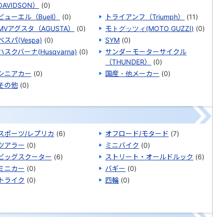
DAVIDSON）
(0)
ビューエル（Buell）
(0)
トライアンフ（Triumph）
(11)
MVアグスタ（AGUSTA）
(0)
モトグッツィ(MOTO GUZZI)
(0)
ベスパ(Vespa)
(0)
SYM
(0)
ハスクバーナ(Husqvarna)
(0)
サンダーモーターサイクル
（THUNDER）
(0)
シニアカー
(0)
国産・他メーカー
(0)
その他
(0)
スポーツ/レプリカ
(6)
オフロード/モタード
(7)
ツアラー
(0)
ミニバイク
(0)
ビッグスクーター
(6)
ストリート・オールドルック
(6)
ミニカー
(0)
バギー
(0)
トライク
(0)
四輪
(0)