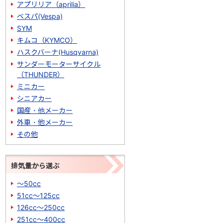
アプリリア（aprilia）
ベスパ(Vespa)
SYM
キムコ（KYMCO）
ハスクバーナ(Husqvarna)
サンダーモーターサイクル
（THUNDER）
ミニカー
シニアカー
国産・他メーカー
外車・他メーカー
その他
排気量から選ぶ
～50cc
51cc～125cc
126cc～250cc
251cc～400cc