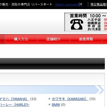
ク販売・買取の専門店 リバースオート
特定商品取
Select Language
▼
購入方法
店舗紹介
高価買取
ヤマハ（YAMAHA）
(32)
カワサキ（KAWASAKI）
(10)
ハーレー（HARLEY-
BMW
(0)