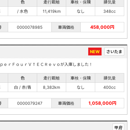
色
走行距離
車検・保険
排気量
年
/ 水色
11,419km
なし
348cc
458,000円
号
0000078985
車両価格
NEW
さいたま
ｐｅｒＦｏｕｒＶＴＥＣＲｅｖｏが入庫しました！
色
走行距離
車検・保険
排気量
年
白 / 赤/青
8,382km
なし
400cc
1,058,000円
号
0000079247
車両価格
甲府