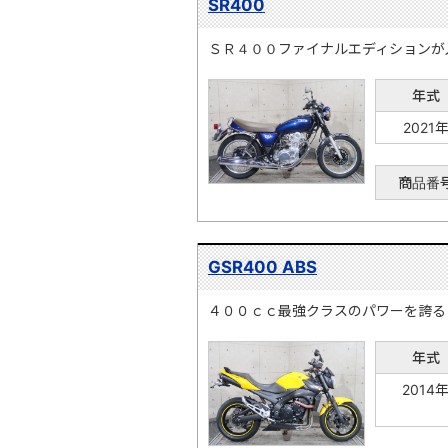
SR400
ＳＲ４００ファイナルエディションが
年式
2021
商品番
GSR400 ABS
４００ｃｃ最強クラスのパワーを誇る
年式
2014