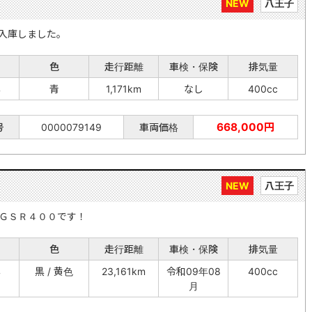
NEW
八王子
入庫しました。
色
走行距離
車検・保険
排気量
年
青
1,171km
なし
400cc
668,000円
号
0000079149
車両価格
NEW
八王子
ＧＳＲ４００です！
色
走行距離
車検・保険
排気量
年
黒 / 黄色
23,161km
令和09年08
400cc
月