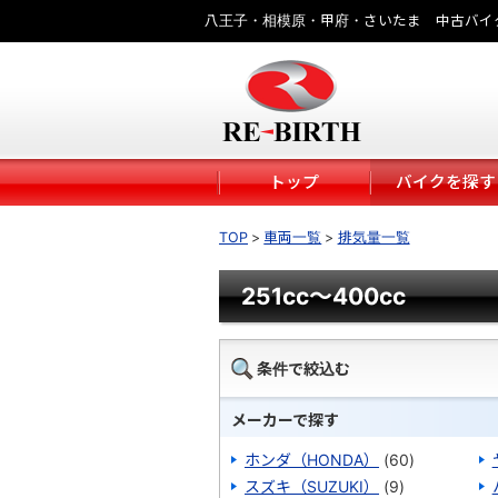
八王子・相模原・甲府・さいたま 中古バイ
トップ
バイクを探す
TOP
車両一覧
排気量一覧
251cc～400cc
条件で絞込む
メーカーで探す
ホンダ（HONDA）
(60)
スズキ（SUZUKI）
(9)