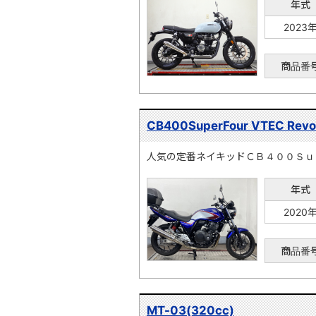
年式
2023
商品番
CB400SuperFour VTEC Revo
人気の定番ネイキッドＣＢ４００Ｓｕ
年式
2020
商品番
MT-03(320cc)