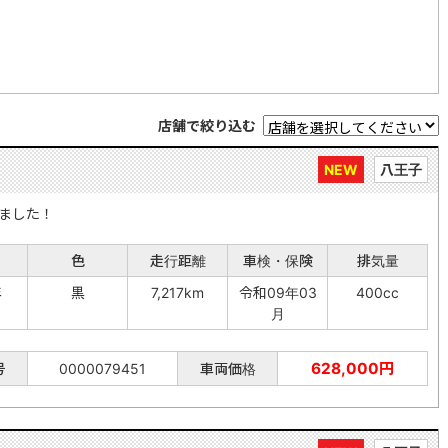
店舗で絞り込む
NEW
八王子
ました！
色
走行距離
車検・保険
排気量
年
黒
7,217km
令和09年03
400cc
月
628,000円
号
0000079451
車両価格