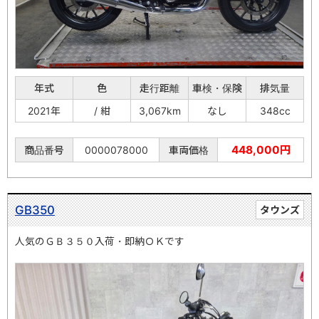
年式
色
走行距離
車検・保険
排気量
2021年
/ 紺
3,067km
なし
348cc
448,000円
商品番号
0000078000
車両価格
GB350
タウンズ
人気のＧＢ３５０入荷・即納ＯＫです