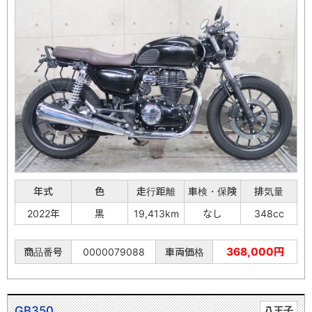
年式
色
走行距離
車検・保険
排気量
2022年
黒
19,413km
なし
348cc
368,000円
商品番号
0000079088
車両価格
GB350
八王子