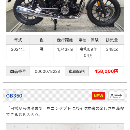
年式
色
走行距離
車検・保険
排気量
2024年
黒
1,743km
令和09年
348cc
04月
458,000円
商品番号
0000078228
車両価格
GB350
NEW
八王子
「日常から遠出まで」をコンセプトにバイク本来の楽しさを満喫
できるＧＢ３５０。