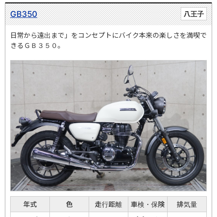
GB350
八王子
日常から遠出まで」をコンセプトにバイク本来の楽しさを満喫で
きるＧＢ３５０。
年式
色
走行距離
車検・保険
排気量