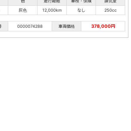
色
走行距離
車検・保険
排気量
年
灰色
12,000km
なし
250cc
378,000円
号
0000074288
車両価格