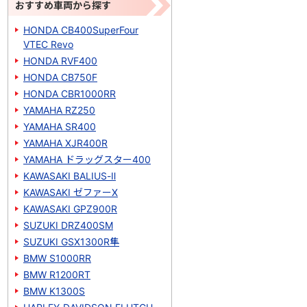
おすすめ車両から探す
HONDA CB400SuperFour
VTEC Revo
HONDA RVF400
HONDA CB750F
HONDA CBR1000RR
YAMAHA RZ250
YAMAHA SR400
YAMAHA XJR400R
YAMAHA ドラッグスター400
KAWASAKI BALIUS-Ⅱ
KAWASAKI ゼファーΧ
KAWASAKI GPZ900R
SUZUKI DRZ400SM
SUZUKI GSX1300R隼
BMW S1000RR
BMW R1200RT
BMW K1300S