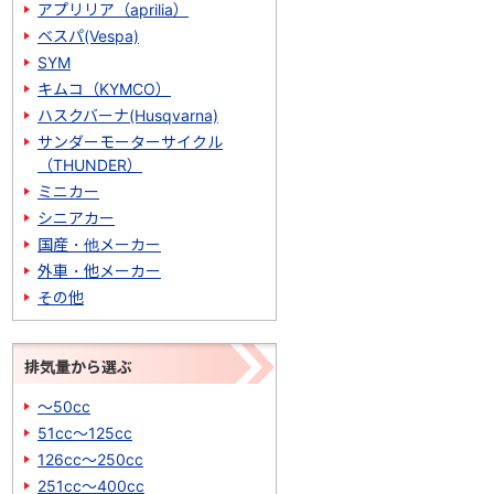
アプリリア（aprilia）
ベスパ(Vespa)
SYM
キムコ（KYMCO）
ハスクバーナ(Husqvarna)
サンダーモーターサイクル
（THUNDER）
ミニカー
シニアカー
国産・他メーカー
外車・他メーカー
その他
排気量から選ぶ
～50cc
51cc～125cc
126cc～250cc
251cc～400cc