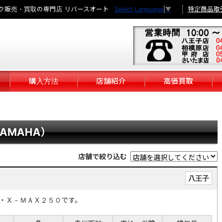
ク販売・買取の専門店 リバースオート
特定商品取
Select Language
▼
購入方法
店舗紹介
高価買取
YAMAHA）
店舗で絞り込む
八王子
・Ｘ－ＭＡＸ２５０です。