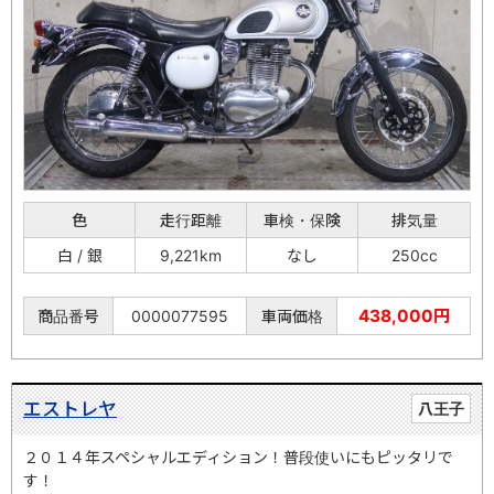
色
走行距離
車検・保険
排気量
白 / 銀
9,221km
なし
250cc
438,000円
商品番号
0000077595
車両価格
エストレヤ
八王子
２０１４年スペシャルエディション！普段使いにもピッタリで
す！