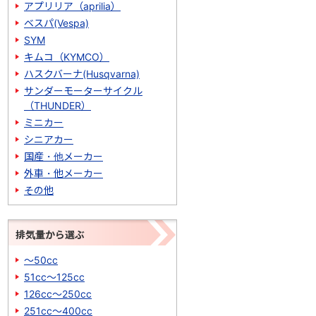
アプリリア（aprilia）
ベスパ(Vespa)
SYM
キムコ（KYMCO）
ハスクバーナ(Husqvarna)
サンダーモーターサイクル
（THUNDER）
ミニカー
シニアカー
国産・他メーカー
外車・他メーカー
その他
排気量から選ぶ
～50cc
51cc～125cc
126cc～250cc
251cc～400cc