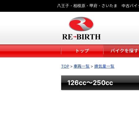
八王子・相模原・甲府・さいたま 中古バイ
トップ
バイクを探す
TOP
車両一覧
排気量一覧
126cc～250cc