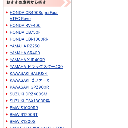
おすすめ車両から探す
HONDA CB400SuperFour
VTEC Revo
HONDA RVF400
HONDA CB750F
HONDA CBR1000RR
YAMAHA RZ250
YAMAHA SR400
YAMAHA XJR400R
YAMAHA ドラッグスター400
KAWASAKI BALIUS-Ⅱ
KAWASAKI ゼファーΧ
KAWASAKI GPZ900R
SUZUKI DRZ400SM
SUZUKI GSX1300R隼
BMW S1000RR
BMW R1200RT
BMW K1300S