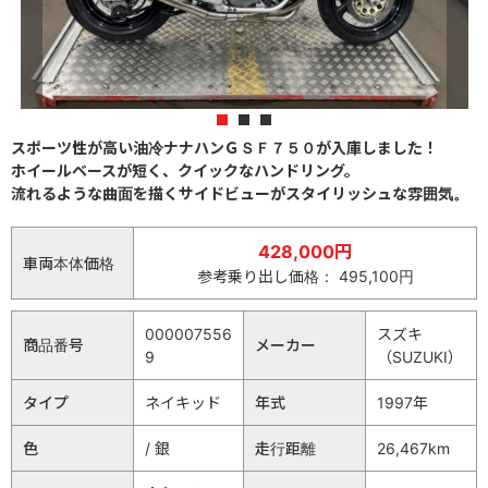
1
2
3
スポーツ性が高い油冷ナナハンＧＳＦ７５０が入庫しました！
ホイールベースが短く、クイックなハンドリング。
流れるような曲面を描くサイドビューがスタイリッシュな雰囲気。
428,000円
車両本体価格
参考乗り出し価格： 495,100円
000007556
スズキ
商品番号
メーカー
9
（SUZUKI）
タイプ
ネイキッド
年式
1997年
色
/ 銀
走行距離
26,467km