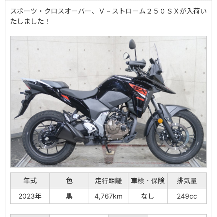
スポーツ・クロスオーバー、Ｖ－ストローム２５０ＳＸが入荷い
たしました！
年式
色
走行距離
車検・保険
排気量
2023年
黒
4,767km
なし
249cc