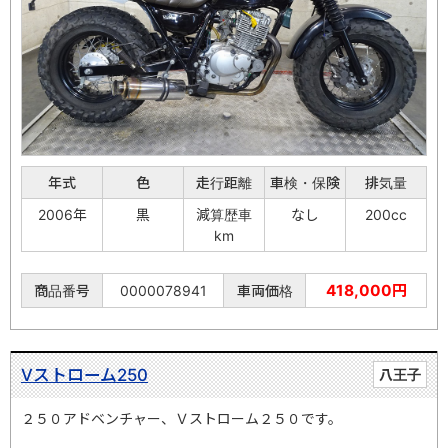
年式
色
走行距離
車検・保険
排気量
2006年
黒
減算歴車
なし
200cc
km
418,000円
商品番号
0000078941
車両価格
Vストローム250
八王子
２５０アドベンチャー、Ｖストローム２５０です。