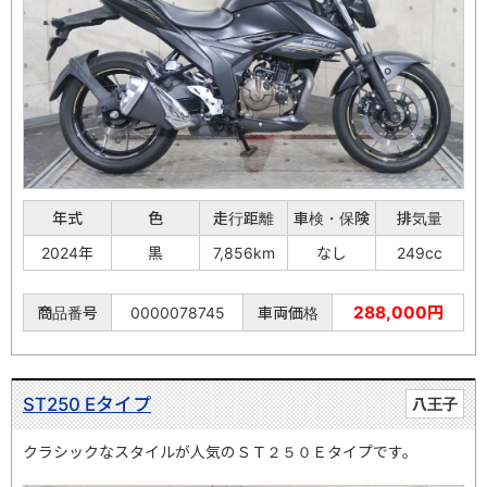
年式
色
走行距離
車検・保険
排気量
2024年
黒
7,856km
なし
249cc
288,000円
商品番号
0000078745
車両価格
ST250 Eタイプ
八王子
クラシックなスタイルが人気のＳＴ２５０Ｅタイプです。