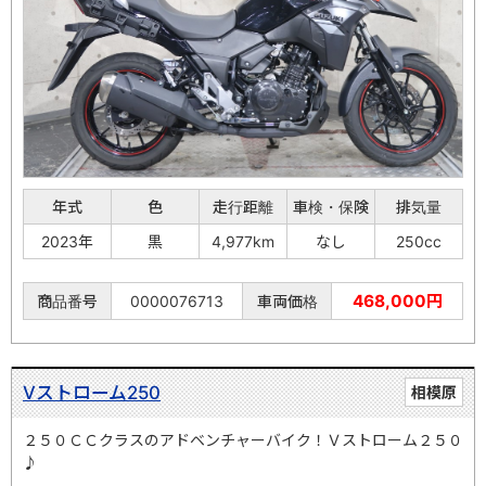
年式
色
走行距離
車検・保険
排気量
2023年
黒
4,977km
なし
250cc
468,000円
商品番号
0000076713
車両価格
Vストローム250
相模原
２５０ＣＣクラスのアドベンチャーバイク！Ｖストローム２５０
♪