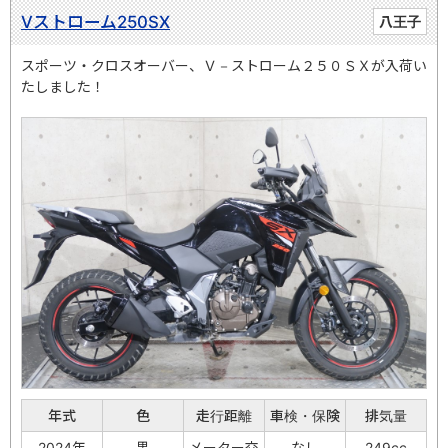
Vストローム250SX
八王子
スポーツ・クロスオーバー、Ｖ－ストローム２５０ＳＸが入荷い
たしました！
年式
色
走行距離
車検・保険
排気量
2024年
黒
メーター交
なし
249cc