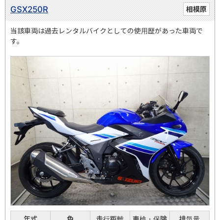
GSX250R
相模原
当該車両は過去レンタルバイクとしての使用歴があった車両で
す。
年式
色
走行距離
車検・保険
排気量