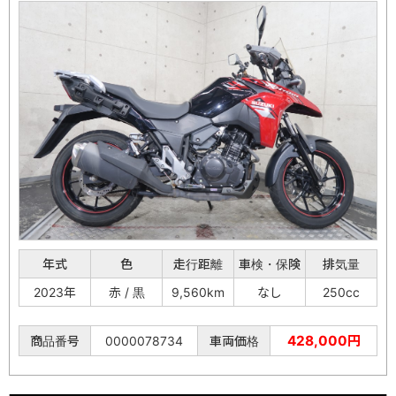
年式
色
走行距離
車検・保険
排気量
2023年
赤 / 黒
9,560km
なし
250cc
428,000円
商品番号
0000078734
車両価格