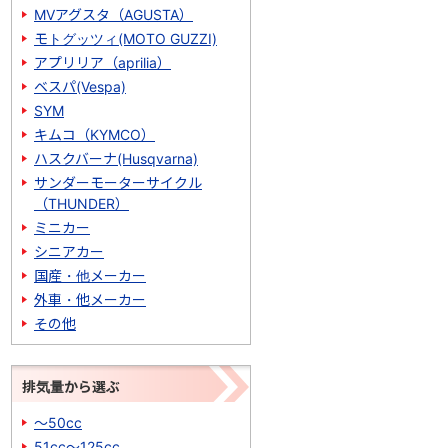
MVアグスタ（AGUSTA）
モトグッツィ(MOTO GUZZI)
アプリリア（aprilia）
ベスパ(Vespa)
SYM
キムコ（KYMCO）
ハスクバーナ(Husqvarna)
サンダーモーターサイクル
（THUNDER）
ミニカー
シニアカー
国産・他メーカー
外車・他メーカー
その他
排気量から選ぶ
～50cc
51cc～125cc