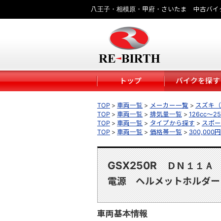
八王子・相模原・甲府・さいたま 中古バイ
トップ
バイクを探す
TOP
車両一覧
メーカー一覧
スズキ（S
TOP
車両一覧
排気量一覧
126cc～25
TOP
車両一覧
タイプから探す
スポー
TOP
車両一覧
価格帯一覧
300,000
GSX250R
ＤＮ１１Ａ
電源 ヘルメットホルダ
車両基本情報