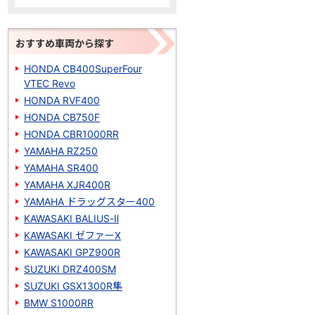
おすすめ車両から探す
HONDA CB400SuperFour
VTEC Revo
HONDA RVF400
HONDA CB750F
HONDA CBR1000RR
YAMAHA RZ250
YAMAHA SR400
YAMAHA XJR400R
YAMAHA ドラッグスター400
KAWASAKI BALIUS-Ⅱ
KAWASAKI ゼファーΧ
KAWASAKI GPZ900R
SUZUKI DRZ400SM
SUZUKI GSX1300R隼
BMW S1000RR