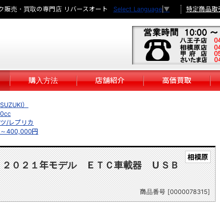
ク販売・買取の専門店 リバースオート
特定商品取
Select Language
▼
購入方法
店舗紹介
高価買取
UZUKI）
0cc
ツ/レプリカ
円～400,000円
相模原
 ２０２１年モデル ＥＴＣ車載器 ＵＳＢ
ー
商品番号 [0000078315]