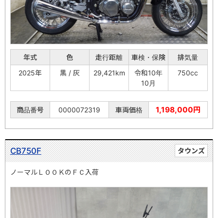
年式
色
走行距離
車検・保険
排気量
2025年
黒 / 灰
29,421km
令和10年
750cc
10月
1,198,000円
商品番号
0000072319
車両価格
CB750F
タウンズ
ノーマルＬＯＯＫのＦＣ入荷