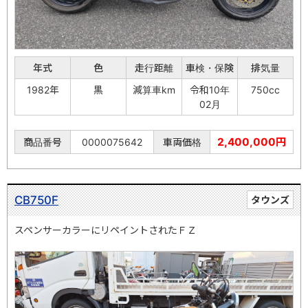
年式
色
走行距離
車検・保険
排気量
1982年
黒
減算車km
令和10年
750cc
02月
2,400,000円
商品番号
0000075642
車両価格
CB750F
タウンズ
スペンサーカラーにリペイントされたＦＺ