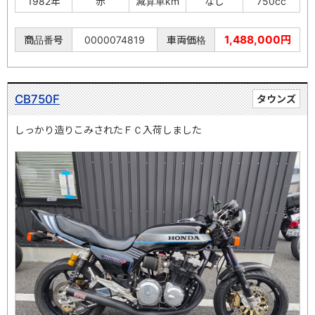
1982年
赤
減算車km
なし
750cc
1,488,000円
商品番号
0000074819
車両価格
CB750F
タウンズ
しっかり造りこみされたＦＣ入荷しました