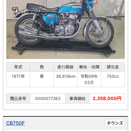
年式
色
走行距離
車検・保険
排気量
1971年
青
36,619km
令和09年
750cc
03月
2,358,000円
商品番号
0000077263
車両価格
CB750F
タウンズ