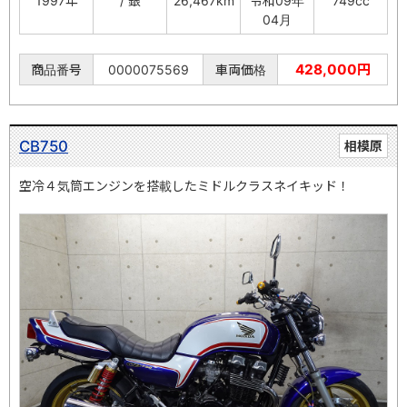
1997年
/ 銀
26,467km
令和09年
749cc
04月
428,000円
商品番号
0000075569
車両価格
CB750
相模原
空冷４気筒エンジンを搭載したミドルクラスネイキッド！