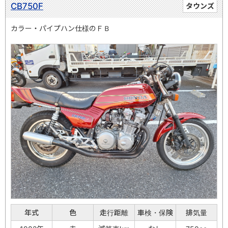
CB750F
タウンズ
カラー・パイプハン仕様のＦＢ
年式
色
走行距離
車検・保険
排気量