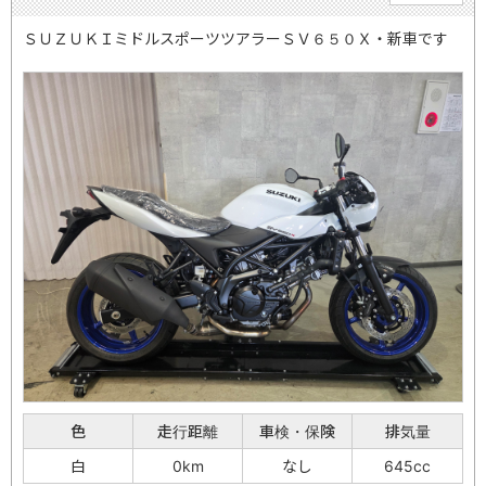
ＳＵＺＵＫＩミドルスポーツツアラーＳＶ６５０Ｘ・新車です
色
走行距離
車検・保険
排気量
白
0km
なし
645cc