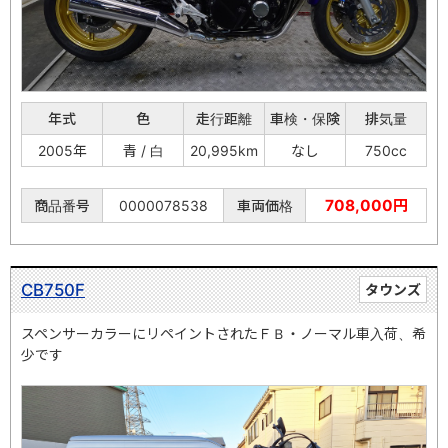
年式
色
走行距離
車検・保険
排気量
2005年
青 / 白
20,995km
なし
750cc
708,000円
商品番号
0000078538
車両価格
CB750F
タウンズ
スペンサーカラーにリペイントされたＦＢ・ノーマル車入荷、希
少です