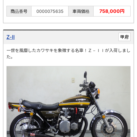
758,000円
商品番号
0000075635
車両価格
Z-Ⅱ
甲府
一世を風靡したカワサキを象徴する名車！Ｚ－ＩＩが入荷しまし
た。