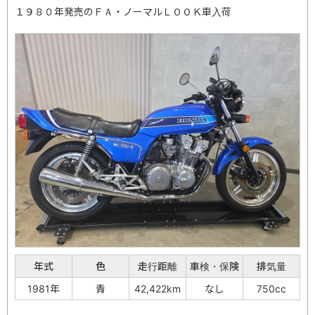
１９８０年発売のＦＡ・ノーマルＬＯＯＫ車入荷
年式
色
走行距離
車検・保険
排気量
1981年
青
42,422km
なし
750cc