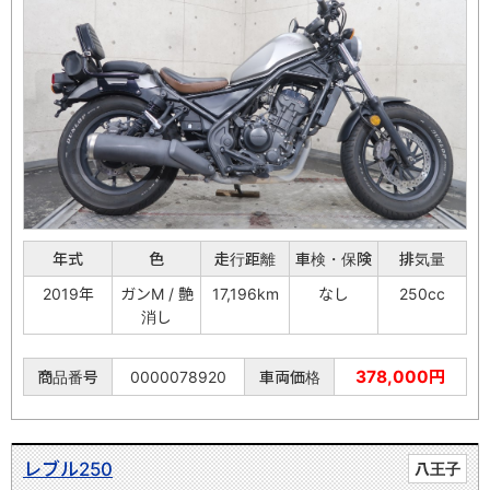
年式
色
走行距離
車検・保険
排気量
2019年
ガンM / 艶
17,196km
なし
250cc
消し
378,000円
商品番号
0000078920
車両価格
レブル250
八王子