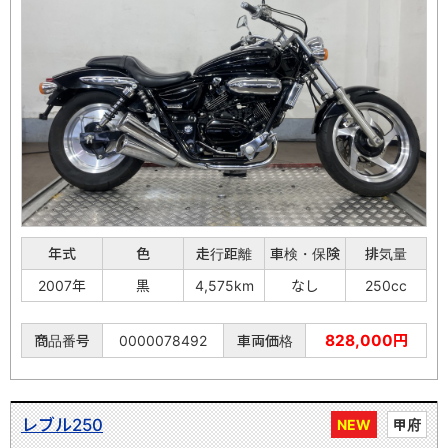
年式
色
走行距離
車検・保険
排気量
2007年
黒
4,575km
なし
250cc
828,000円
商品番号
0000078492
車両価格
レブル250
NEW
甲府