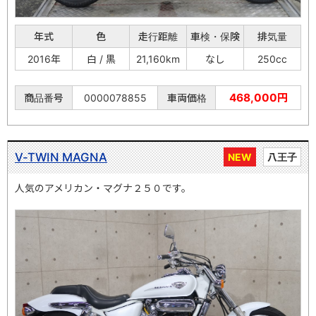
年式
色
走行距離
車検・保険
排気量
2016年
白 / 黒
21,160km
なし
250cc
468,000円
商品番号
0000078855
車両価格
V-TWIN MAGNA
NEW
八王子
人気のアメリカン・マグナ２５０です。