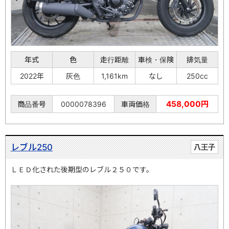
年式
色
走行距離
車検・保険
排気量
2022年
灰色
1,161km
なし
250cc
458,000円
商品番号
0000078396
車両価格
レブル250
八王子
ＬＥＤ化された後期型のレブル２５０です。