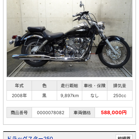
年式
色
走行距離
車検・保険
排気量
2008年
黒
9,897km
なし
250cc
588,000円
商品番号
0000078082
車両価格
ドラッグスター250
相模原