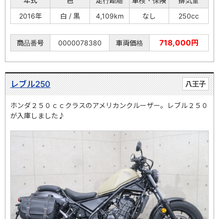
年式
色
走行距離
車検・保険
排気量
2016年
白 / 黒
4,109km
なし
250cc
718,000円
商品番号
0000078380
車両価格
レブル250
八王子
ホンダ２５０ｃｃクラスのアメリカンクルーザー。レブル２５０
が入庫しました♪