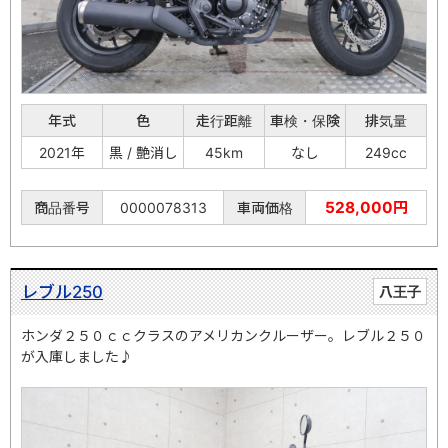
年式
色
走行距離
車検・保険
排気量
2021年
黒 / 艶消し
45km
なし
249cc
528,000円
商品番号
0000078313
車両価格
レブル250
八王子
ホンダ２５０ｃｃクラスのアメリカンクルーザー。レブル２５０
が入庫しました♪