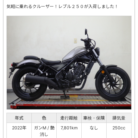
気軽に乗れるクルーザー！レブル２５０が入荷しました！
年式
色
走行距離
車検・保険
排気量
2022年
ガンM / 艶
7,801km
なし
250cc
消し