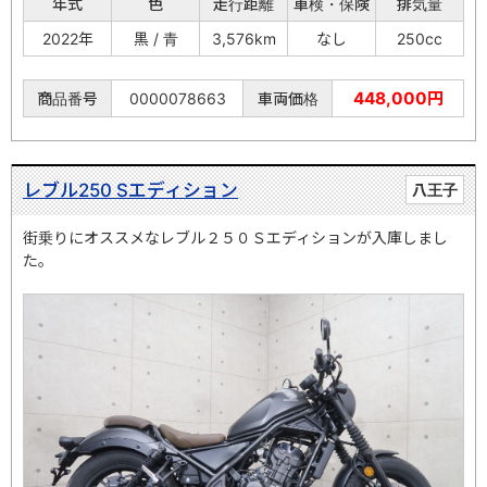
年式
色
走行距離
車検・保険
排気量
2022年
黒 / 青
3,576km
なし
250cc
448,000円
商品番号
0000078663
車両価格
レブル250 Sエディション
八王子
街乗りにオススメなレブル２５０Ｓエディションが入庫しまし
た。