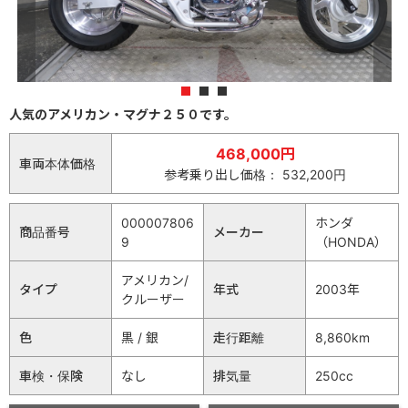
1
2
3
人気のアメリカン・マグナ２５０です。
468,000円
車両本体価格
参考乗り出し価格： 532,200円
000007806
ホンダ
商品番号
メーカー
9
（HONDA）
アメリカン/
タイプ
年式
2003年
クルーザー
色
黒 / 銀
走行距離
8,860km
車検・保険
なし
排気量
250cc