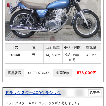
年式
色
走行距離
車検・保険
排気量
2019年
青
14,153km
令和08年
400cc
10月
578,000円
商品番号
0000073637
車両価格
ドラッグスター400クラシック
八王子
ドラッグスター４００クラシックが入荷しました。