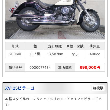
年式
色
走行距離
車検・保険
排気量
2006年
白 / 黒
13,587km
なし
400cc
698,000円
商品番号
0000077434
車両価格
XV125ビラーゴ
相模原
本格スタイルの１２５ｃｃアメリカン・ＸＶ１２５ビラーゴで
す。