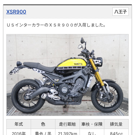
XSR900
八王子
ＵＳインターカラーのＸＳＲ９００が入荷しました。
年式
色
走行距離
車検・保険
排気量
2016年
黄色 / 黒
21,397km
なし
845cc