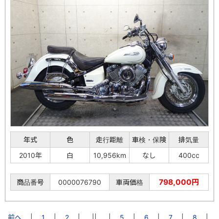
年式
色
走行距離
車検・保険
排気量
2010年
白
10,956km
なし
400cc
798,000円
商品番号
0000076790
車両価格
前へ
|
1
|
2
|
||
|
5
|
6
|
7
|
8
|