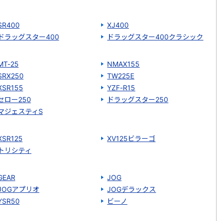
SR400
XJ400
ドラッグスター400
ドラッグスター400クラシック
MT-25
NMAX155
SRX250
TW225E
XSR155
YZF-R15
セロー250
ドラッグスター250
マジェスティS
XSR125
XV125ビラーゴ
トリシティ
GEAR
JOG
JOGアプリオ
JOGデラックス
YSR50
ビーノ