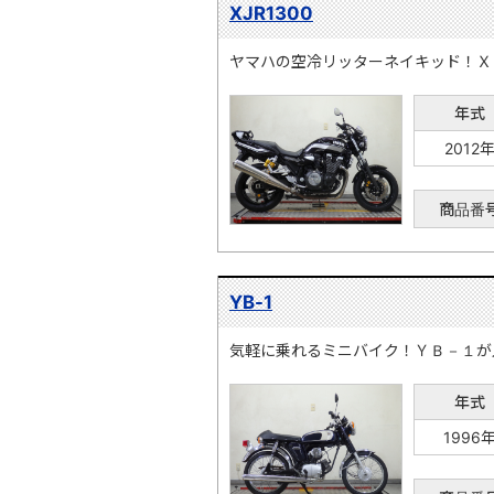
XJR1300
ヤマハの空冷リッターネイキッド！Ｘ
年式
2012
商品番
YB-1
気軽に乗れるミニバイク！ＹＢ－１が
年式
1996