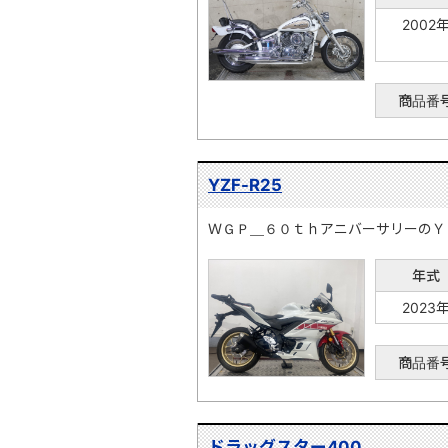
2002
商品番
YZF-R25
ＷＧＰ＿６０ｔｈアニバーサリーのＹ
年式
2023
商品番
ドラッグスター400