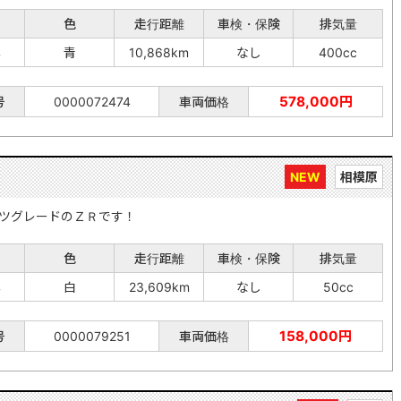
色
走行距離
車検・保険
排気量
年
青
10,868km
なし
400cc
578,000円
号
0000072474
車両価格
NEW
相模原
ツグレードのＺＲです！
色
走行距離
車検・保険
排気量
年
白
23,609km
なし
50cc
158,000円
号
0000079251
車両価格