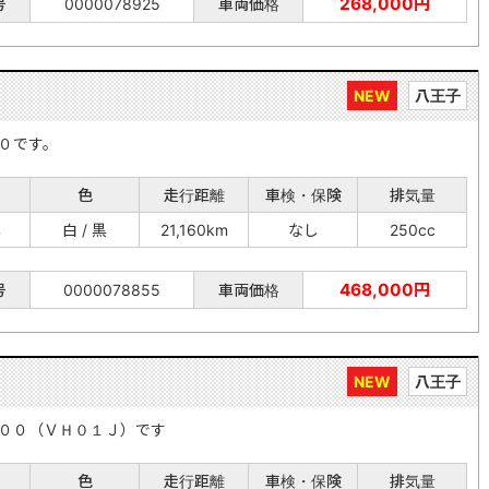
268,000円
号
0000078925
車両価格
NEW
八王子
０です。
色
走行距離
車検・保険
排気量
年
白 / 黒
21,160km
なし
250cc
468,000円
号
0000078855
車両価格
NEW
八王子
００（ＶＨ０１Ｊ）です
色
走行距離
車検・保険
排気量