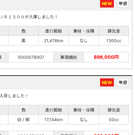
NEW
甲府
ＪＲ１３００が入庫しました！
色
走行距離
車検・保険
排気量
年
黒
21,478km
なし
1300cc
898,000円
号
0000078907
車両価格
NEW
甲府
入荷しました！
色
走行距離
車検・保険
排気量
年
白 / 紺
17,144km
なし
50cc