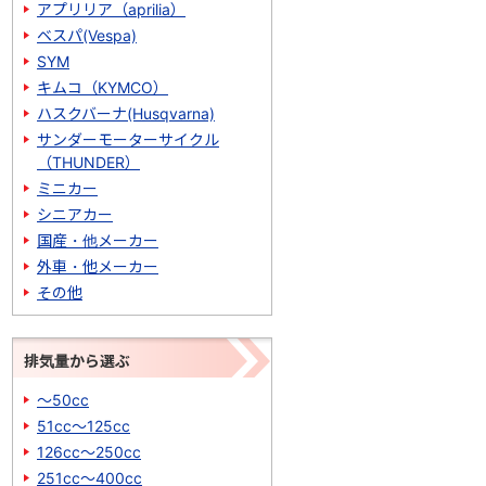
アプリリア（aprilia）
ベスパ(Vespa)
SYM
キムコ（KYMCO）
ハスクバーナ(Husqvarna)
サンダーモーターサイクル
（THUNDER）
ミニカー
シニアカー
国産・他メーカー
外車・他メーカー
その他
排気量から選ぶ
～50cc
51cc～125cc
126cc～250cc
251cc～400cc