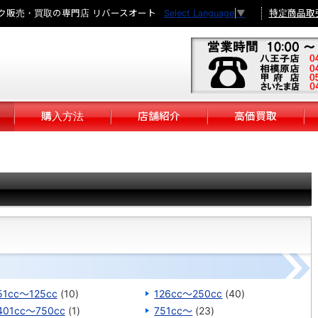
ク販売・買取の専門店 リバースオート
特定商品取
Select Language
▼
購入方法
店舗紹介
高価買取
51cc～125cc
(10)
126cc～250cc
(40)
401cc～750cc
(1)
751cc～
(23)