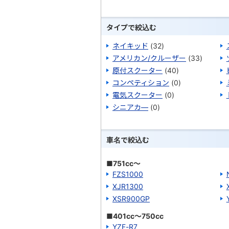
タイプで絞込む
ネイキッド
(32)
アメリカン/クルーザー
(33)
原付スクーター
(40)
コンペティション
(0)
電気スクーター
(0)
シニアカ―
(0)
車名で絞込む
■751cc～
FZS1000
XJR1300
XSR900GP
■401cc～750cc
YZF-R7