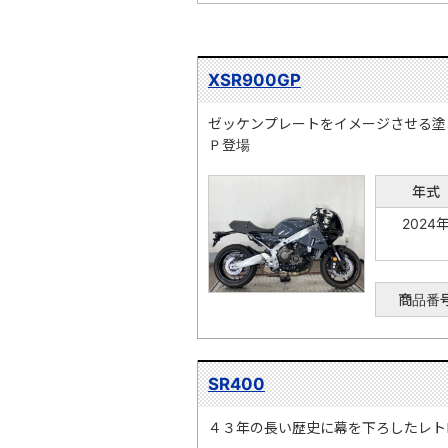
XSR900GP
ゼッケンプレートをイメージさせる塗
Ｐ登場
年式
2024
商品番
SR400
４３年の長い歴史に幕を下ろしたレト