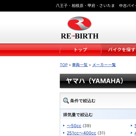
八王子・相模原・甲府・さいたま 中古バイ
トップ
バイクを探す
TOP
車両一覧
メーカー一覧
ヤマハ（YAMAHA）
条件で絞込む
排気量で絞込む
～50cc
(39)
251cc～400cc
(31)