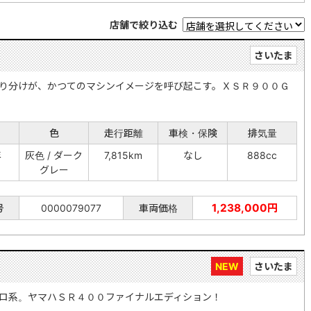
店舗で絞り込む
さいたま
り分けが、かつてのマシンイメージを呼び起こす。ＸＳＲ９００Ｇ
色
走行距離
車検・保険
排気量
年
灰色 / ダーク
7,815km
なし
888cc
グレー
1,238,000円
号
0000079077
車両価格
NEW
さいたま
ロ系。ヤマハＳＲ４００ファイナルエディション！