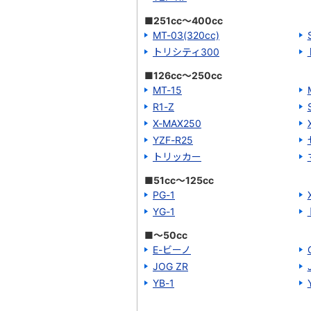
■251cc～400cc
MT-03(320cc)
トリシティ300
■126cc～250cc
MT-15
R1-Z
X-MAX250
YZF-R25
トリッカー
■51cc～125cc
PG-1
YG-1
■～50cc
E-ビーノ
JOG ZR
YB-1