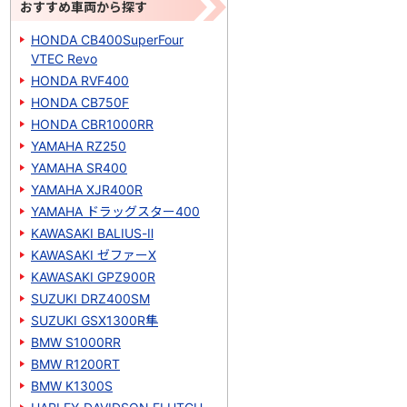
おすすめ車両から探す
HONDA CB400SuperFour
VTEC Revo
HONDA RVF400
HONDA CB750F
HONDA CBR1000RR
YAMAHA RZ250
YAMAHA SR400
YAMAHA XJR400R
YAMAHA ドラッグスター400
KAWASAKI BALIUS-Ⅱ
KAWASAKI ゼファーΧ
KAWASAKI GPZ900R
SUZUKI DRZ400SM
SUZUKI GSX1300R隼
BMW S1000RR
BMW R1200RT
BMW K1300S