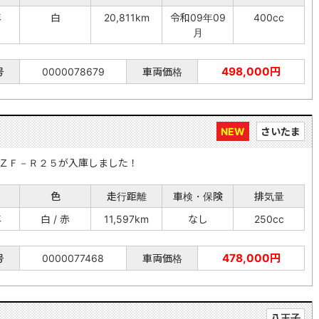
年
白
20,811km
令和09年09
400cc
月
498,000円
号
0000078679
車両価格
NEW
さいたま
ＺＦ－Ｒ２５が入庫しました！
色
走行距離
車検・保険
排気量
年
白 / 赤
11,597km
なし
250cc
478,000円
号
0000077468
車両価格
八王子