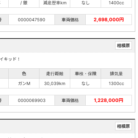
年
/ 銀
減産歴車km
なし
1400cc
2,698,000円
号
0000047590
車両価格
相模原
イキッド！
色
走行距離
車検・保険
排気量
ガンM
30,039km
なし
1300cc
1,228,000円
号
0000069903
車両価格
相模原