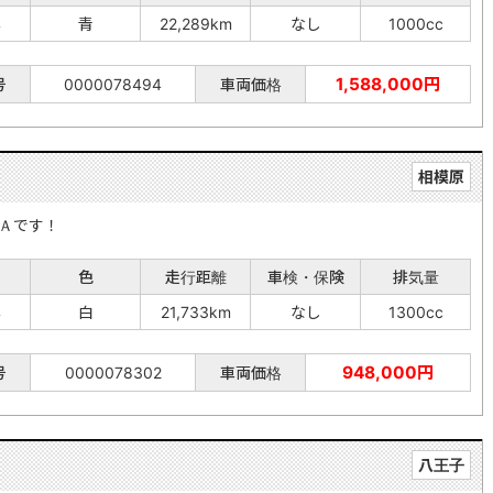
年
青
22,289km
なし
1000cc
1,588,000円
号
0000078494
車両価格
相模原
Ａです！
色
走行距離
車検・保険
排気量
年
白
21,733km
なし
1300cc
948,000円
号
0000078302
車両価格
八王子