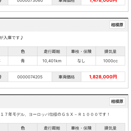
1,478,000円
号
0000073060
車両価格
相模原
が入庫です♪
色
走行距離
車検・保険
排気量
年
青
10,401km
なし
1000cc
1,828,000円
号
0000074205
車両価格
相模原
１７年モデル、ヨーロッパ仕様のＧＳＸ－Ｒ１０００です！
色
走行距離
車検・保険
排気量