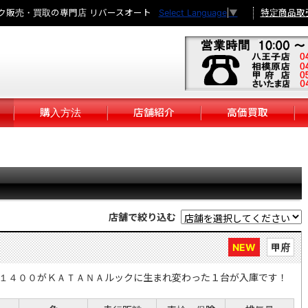
ク販売・買取の専門店 リバースオート
特定商品取
Select Language
▼
購入方法
店舗紹介
高価買取
店舗で絞り込む
NEW
甲府
１４００がＫＡＴＡＮＡルックに生まれ変わった１台が入庫です！