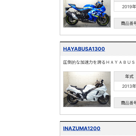
2019
商品番
HAYABUSA1300
圧倒的な加速力を誇るＨＡＹＡＢＵＳ
年式
2013
商品番
INAZUMA1200