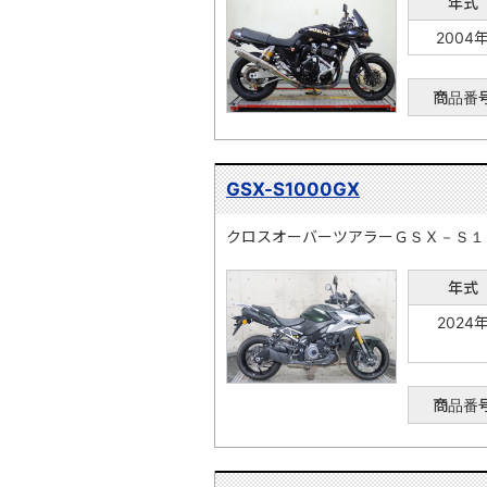
年式
2004
商品番
GSX-S1000GX
クロスオーバーツアラーＧＳＸ－Ｓ１
年式
2024
商品番