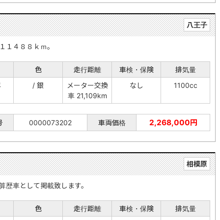
八王子
１１４８８ｋｍ。
色
走行距離
車検・保険
排気量
年
/ 銀
メーター交換
なし
1100cc
車 21,109km
2,268,000円
号
0000073202
車両価格
相模原
算歴車として掲載致します。
色
走行距離
車検・保険
排気量