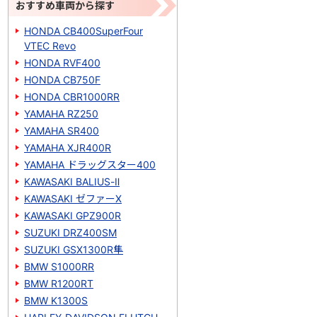
おすすめ車両から探す
HONDA CB400SuperFour
VTEC Revo
HONDA RVF400
HONDA CB750F
HONDA CBR1000RR
YAMAHA RZ250
YAMAHA SR400
YAMAHA XJR400R
YAMAHA ドラッグスター400
KAWASAKI BALIUS-Ⅱ
KAWASAKI ゼファーΧ
KAWASAKI GPZ900R
SUZUKI DRZ400SM
SUZUKI GSX1300R隼
BMW S1000RR
BMW R1200RT
BMW K1300S