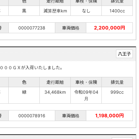
色
走行距離
車検・保険
排気量
年
黒
減算歴車km
なし
1400cc
2,200,000円
号
0000077238
車両価格
八王子
０００ＧＸが入荷いたしました。
色
走行距離
車検・保険
排気量
年
緑
34,468km
令和09年04
999cc
月
1,198,000円
号
0000078916
車両価格