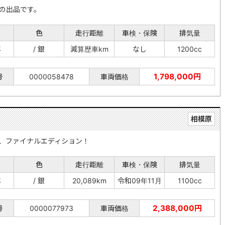
の出品です。
色
走行距離
車検・保険
排気量
年
/ 銀
減算歴車km
なし
1200cc
1,798,000円
号
0000058478
車両価格
相模原
、ファイナルエディション！
色
走行距離
車検・保険
排気量
年
/ 銀
20,089km
令和09年11月
1100cc
2,388,000円
号
0000077973
車両価格