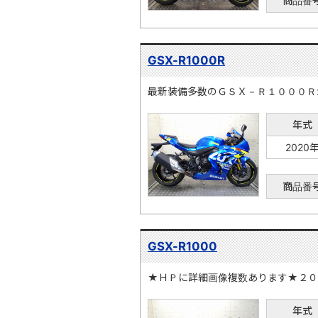
商品番
GSX-R1000R
最新装備多数のＧＳＸ－Ｒ１０００Ｒ
年式
2020
商品番
GSX-R1000
★ＨＰに詳細画像複数あります★２０
年式