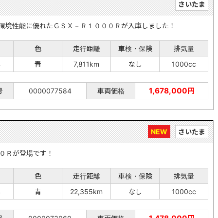
さいたま
環境性能に優れたＧＳＸ－Ｒ１０００Ｒが入庫しました！
色
走行距離
車検・保険
排気量
年
青
7,811km
なし
1000cc
1,678,000円
号
0000077584
車両価格
NEW
さいたま
０Ｒが登場です！
色
走行距離
車検・保険
排気量
年
青
22,355km
なし
1000cc