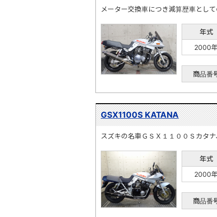
メーター交換車につき減算歴車として
年式
2000
商品番
GSX1100S KATANA
スズキの名車ＧＳＸ１１００Ｓカタナ
年式
2000
商品番