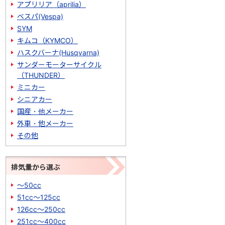
アプリリア（aprilia）
ベスパ(Vespa)
SYM
キムコ（KYMCO）
ハスクバーナ(Husqvarna)
サンダーモーターサイクル
（THUNDER）
ミニカー
シニアカー
国産・他メーカー
外車・他メーカー
その他
排気量から選ぶ
～50cc
51cc～125cc
126cc～250cc
251cc～400cc