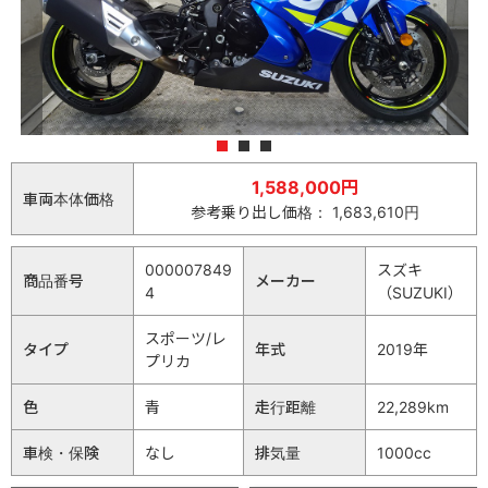
1
2
3
1,588,000円
車両本体価格
参考乗り出し価格： 1,683,610円
000007849
スズキ
商品番号
メーカー
4
（SUZUKI）
スポーツ/レ
タイプ
年式
2019年
プリカ
色
青
走行距離
22,289km
車検・保険
なし
排気量
1000cc