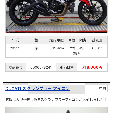
年式
色
走行距離
車検・保険
排気量
2022年
赤
6,199km
令和09年
803cc
08月
718,000円
商品番号
0000078241
車両価格
DUCATI スクランブラー アイコン
甲府
気軽に大型を楽しめるスクランブラーアイコンが入荷しました！