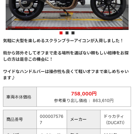
1
2
3
気軽に大型を楽しめるスクランブラーアイコンが入荷しました！
街から郊外そしてオフまで走る場所を選ばない頼もしい相棒をお探
しの方は是非この機会に！
ワイドなハンドルバーは操作性も良くて軽いオフまで楽しめちゃい
ます♪
758,000円
車両本体価格
参考乗り出し価格： 863,610円
000007576
ドゥカティ
商品番号
メーカー
7
（DUCATI）