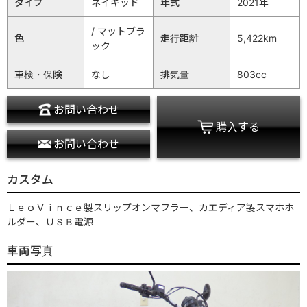
タイプ
ネイキッド
年式
2021年
/ マットブラ
色
走行距離
5,422km
ック
車検・保険
なし
排気量
803cc
お問い合わせ
購入する
お問い合わせ
カスタム
ＬｅｏＶｉｎｃｅ製スリップオンマフラー、カエディア製スマホホ
ルダー、ＵＳＢ電源
車両写真