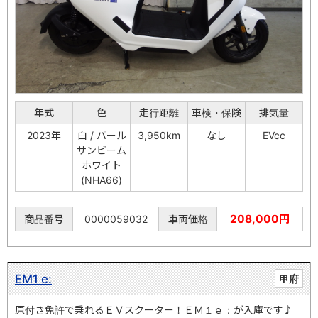
年式
色
走行距離
車検・保険
排気量
2023年
白 / パール
3,950km
なし
EVcc
サンビーム
ホワイト
(NHA66)
208,000円
商品番号
0000059032
車両価格
EM1 e:
甲府
原付き免許で乗れるＥＶスクーター！ＥＭ１ｅ：が入庫です♪