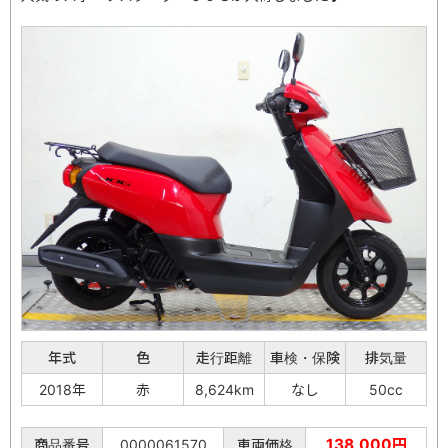
年式
色
走行距離
車検・保険
排気量
2018年
赤
8,624km
なし
50cc
138,000円
商品番号
0000061570
車両価格