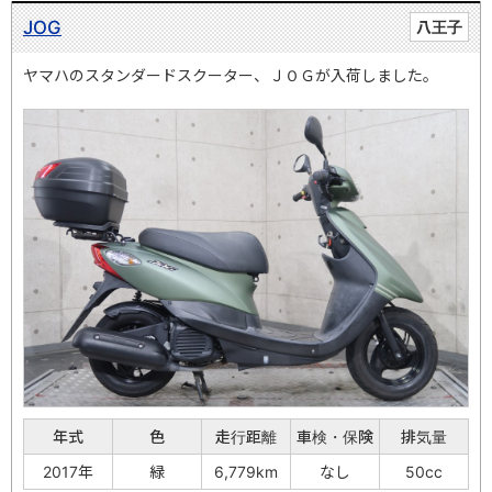
JOG
八王子
ヤマハのスタンダードスクーター、ＪＯＧが入荷しました。
年式
色
走行距離
車検・保険
排気量
2017年
緑
6,779km
なし
50cc