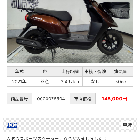
年式
色
走行距離
車検・保険
排気量
2021年
茶色
2,497km
なし
50cc
148,000円
商品番号
0000076504
車両価格
JOG
甲府
人気のスポーツスクーターＪＯＧが入荷しました♪