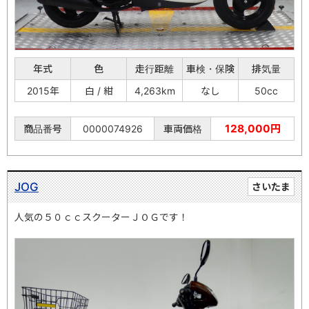
年式
色
走行距離
車検・保険
排気量
2015年
白 / 紺
4,263km
なし
50cc
128,000円
商品番号
0000074926
車両価格
JOG
さいたま
人気の５０ｃｃスクーターＪＯＧです！