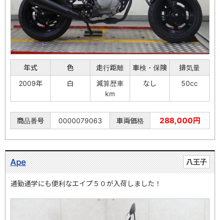
年式
色
走行距離
車検・保険
排気量
2009年
白
減算歴車
なし
50cc
km
288,000円
商品番号
0000079063
車両価格
Ape
八王子
通勤通学にも便利なエイプ５０が入荷しました！