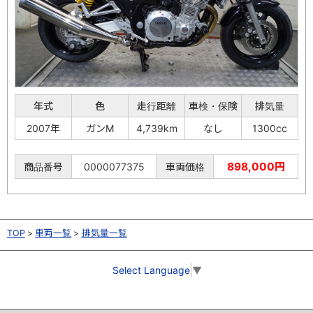
年式
色
走行距離
車検・保険
排気量
2007年
ガンM
4,739km
なし
1300cc
898,000円
商品番号
0000077375
車両価格
TOP
車両一覧
排気量一覧
Select Language
▼