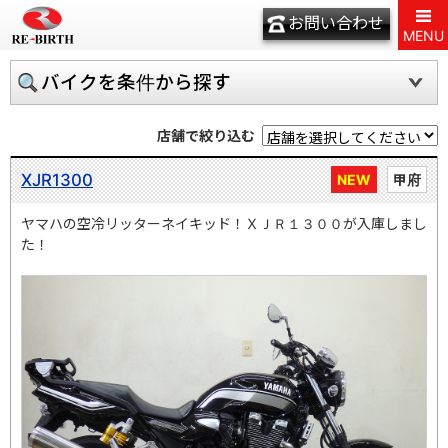
お問い合わせ
MENU
バイクを条件から探す
店舗で絞り込む
XJR1300
NEW
甲府
ヤマハの空冷リッターネイキッド！ＸＪＲ１３００が入庫しまし
た！