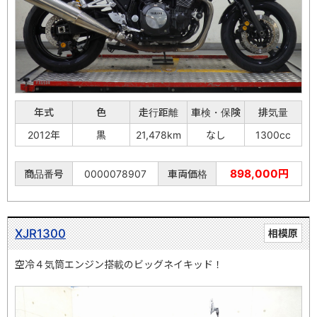
年式
色
走行距離
車検・保険
排気量
2012年
黒
21,478km
なし
1300cc
898,000円
商品番号
0000078907
車両価格
XJR1300
相模原
空冷４気筒エンジン搭載のビッグネイキッド！