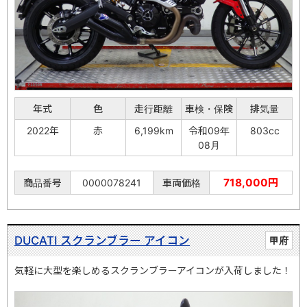
年式
色
走行距離
車検・保険
排気量
2022年
赤
6,199km
令和09年
803cc
08月
718,000円
商品番号
0000078241
車両価格
DUCATI スクランブラー アイコン
甲府
気軽に大型を楽しめるスクランブラーアイコンが入荷しました！