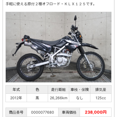
手軽に使える原付２種オフロード・ＫＬＸ１２５です。
年式
色
走行距離
車検・保険
排気量
2012年
黒
26,266km
なし
125cc
238,000円
商品番号
0000077680
車両価格