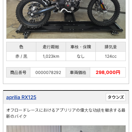
色
走行距離
車検・保険
排気量
赤 / 黒
1,023km
なし
124cc
298,000円
商品番号
0000078292
車両価格
aprilia RX125
タウンズ
オフロードレースにおけるアプリリアの偉大な功績を継承する最
新のバイク