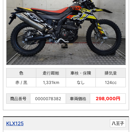
色
走行距離
車検・保険
排気量
赤 / 黒
1,331km
なし
124cc
298,000円
商品番号
0000078382
車両価格
KLX125
八王子