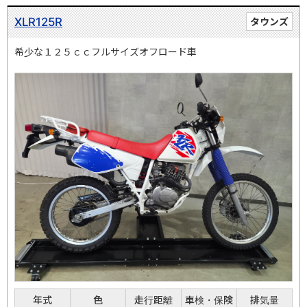
XLR125R
タウンズ
希少な１２５ｃｃフルサイズオフロード車
年式
色
走行距離
車検・保険
排気量