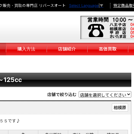
ク販売・買取の専門店 リバースオート
特定商品取
Select Language
▼
購入方法
店舗紹介
高価買取
～125cc
店舗で絞り込む
相模原
５Ｓです♪