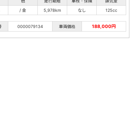
色
走行距離
車検・保険
排気量
年
/ 金
5,978km
なし
125cc
188,000円
号
0000079134
車両価格