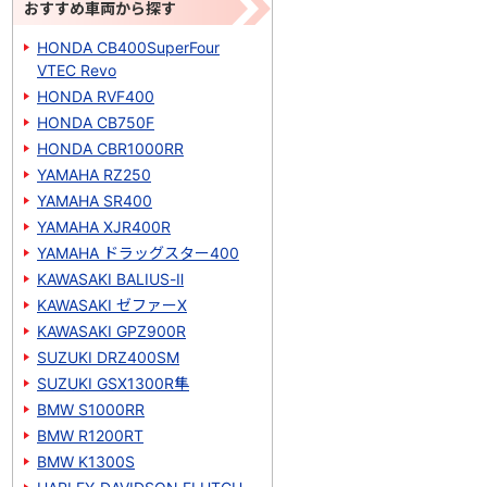
おすすめ車両から探す
HONDA CB400SuperFour
VTEC Revo
HONDA RVF400
HONDA CB750F
HONDA CBR1000RR
YAMAHA RZ250
YAMAHA SR400
YAMAHA XJR400R
YAMAHA ドラッグスター400
KAWASAKI BALIUS-Ⅱ
KAWASAKI ゼファーΧ
KAWASAKI GPZ900R
SUZUKI DRZ400SM
SUZUKI GSX1300R隼
BMW S1000RR
BMW R1200RT
BMW K1300S