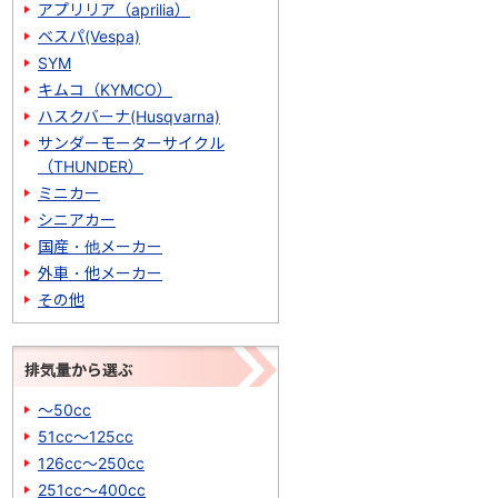
アプリリア（aprilia）
ベスパ(Vespa)
SYM
キムコ（KYMCO）
ハスクバーナ(Husqvarna)
サンダーモーターサイクル
（THUNDER）
ミニカー
シニアカー
国産・他メーカー
外車・他メーカー
その他
排気量から選ぶ
～50cc
51cc～125cc
126cc～250cc
251cc～400cc