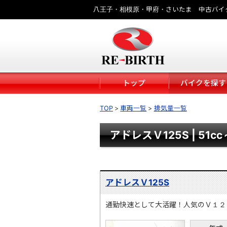
八王子・相模原・甲府・さいたま 中古バイ
トップ
バイクを探す
TOP
車両一覧
排気量一覧
アドレスＶ125S | 51cc
アドレスＶ125S
通勤快速として大活躍！人気のＶ１２