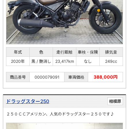
年式
色
走行距離
車検・保険
排気量
2020年
黒 / 艶消し
23,417km
なし
249cc
388,000円
商品番号
0000079091
車両価格
ドラッグスター250
相模原
２５０ＣＣアメリカン、人気のドラッグスター２５０です♪