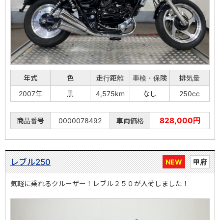
年式
色
走行距離
車検・保険
排気量
2007年
黒
4,575km
なし
250cc
828,000円
商品番号
0000078492
車両価格
レブル250
NEW
甲府
気軽に乗れるクルーザー！レブル２５０が入荷しました！