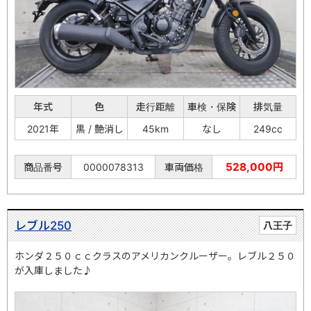
年式
色
走行距離
車検・保険
排気量
2021年
黒 / 艶消し
45km
なし
249cc
528,000円
商品番号
0000078313
車両価格
レブル250
八王子
ホンダ２５０ｃｃクラスのアメリカンクルーザー。レブル２５０
が入庫しました♪