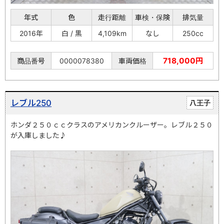
年式
色
走行距離
車検・保険
排気量
2016年
白 / 黒
4,109km
なし
250cc
718,000円
商品番号
0000078380
車両価格
レブル250
八王子
ホンダ２５０ｃｃクラスのアメリカンクルーザー。レブル２５０
が入庫しました♪