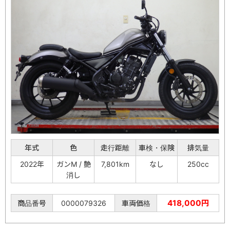
年式
色
走行距離
車検・保険
排気量
2022年
ガンM / 艶
7,801km
なし
250cc
消し
418,000円
商品番号
0000079326
車両価格