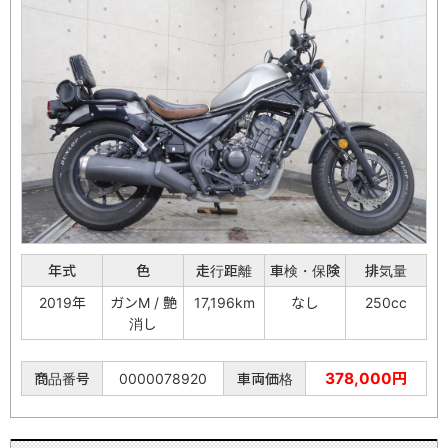
年式
色
走行距離
車検・保険
排気量
2019年
ガンM / 艶
17,196km
なし
250cc
消し
378,000円
商品番号
0000078920
車両価格