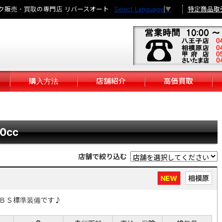
ク販売・買取の専門店 リバースオート
特定商品取
Select Language
▼
購入方法
店舗紹介
高価買取
0cc
店舗で絞り込む
NEW
相模原
ＢＳ標準装備です♪