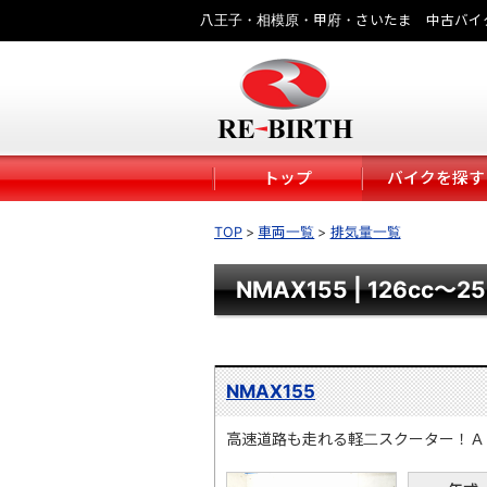
八王子・相模原・甲府・さいたま 中古バイ
トップ
バイクを探す
TOP
車両一覧
排気量一覧
NMAX155 | 126cc～25
NMAX155
高速道路も走れる軽二スクーター！Ａ