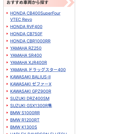
おすすめ車両から探す
HONDA CB400SuperFour
VTEC Revo
HONDA RVF400
HONDA CB750F
HONDA CBR1000RR
YAMAHA RZ250
YAMAHA SR400
YAMAHA XJR400R
YAMAHA ドラッグスター400
KAWASAKI BALIUS-Ⅱ
KAWASAKI ゼファーΧ
KAWASAKI GPZ900R
SUZUKI DRZ400SM
SUZUKI GSX1300R隼
BMW S1000RR
BMW R1200RT
BMW K1300S