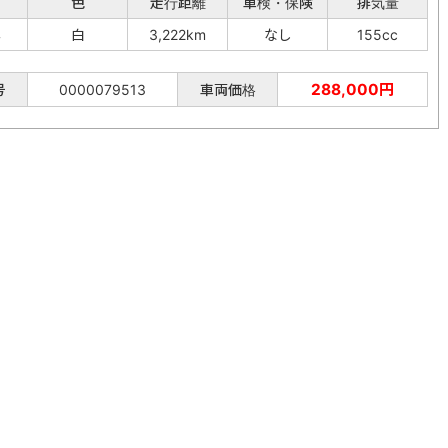
色
走行距離
車検・保険
排気量
年
白
3,222km
なし
155cc
288,000円
号
0000079513
車両価格