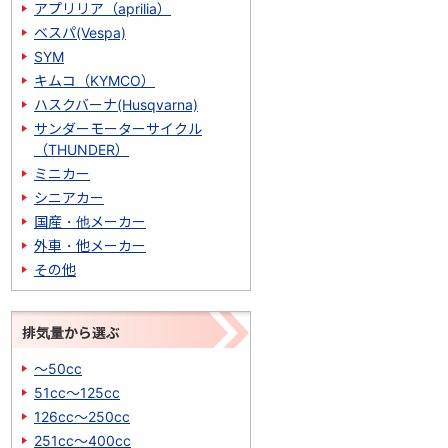
アプリリア（aprilia）
ベスパ(Vespa)
SYM
キムコ（KYMCO）
ハスクバーナ(Husqvarna)
サンダーモーターサイクル
（THUNDER）
ミニカー
シニアカー
国産・他メーカー
外車・他メーカー
その他
排気量から選ぶ
～50cc
51cc～125cc
126cc～250cc
251cc～400cc