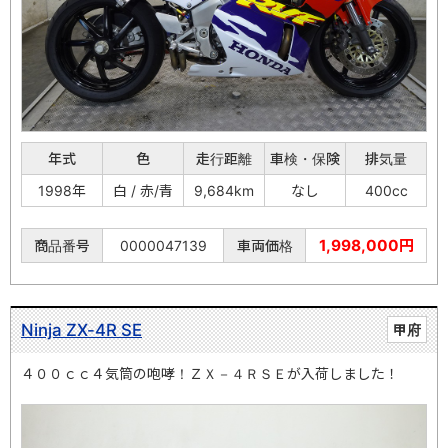
年式
色
走行距離
車検・保険
排気量
1998年
白 / 赤/青
9,684km
なし
400cc
1,998,000円
商品番号
0000047139
車両価格
Ninja ZX-4R SE
甲府
４００ｃｃ４気筒の咆哮！ＺＸ－４ＲＳＥが入荷しました！