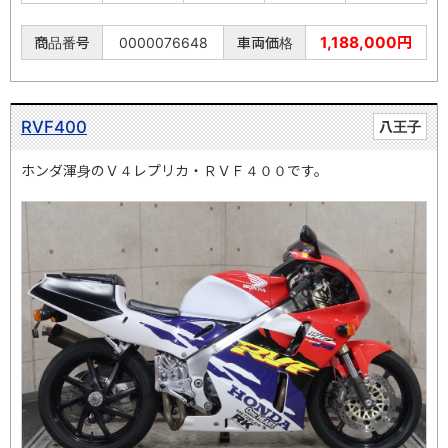
1,188,000円
商品番号
0000076648
車両価格
RVF400
八王子
ホンダ渾身のＶ４レプリカ・ＲＶＦ４００です。