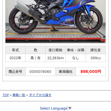
年式
色
走行距離
車検・保険
排気量
2023年
黒 / 青
22,283km
なし
399cc
898,000円
商品番号
0000074060
車両価格
TOP
車両一覧
タイプから探す
Select Language
▼