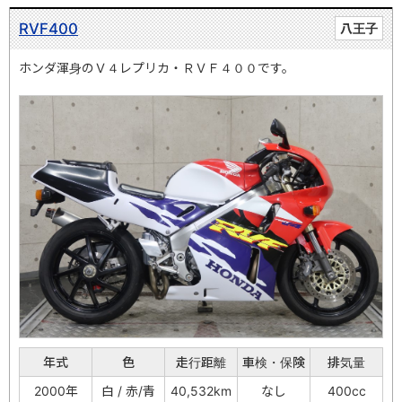
RVF400
八王子
ホンダ渾身のＶ４レプリカ・ＲＶＦ４００です。
年式
色
走行距離
車検・保険
排気量
2000年
白 / 赤/青
40,532km
なし
400cc