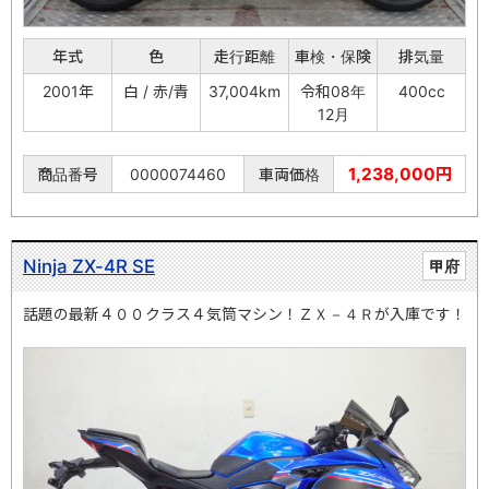
年式
色
走行距離
車検・保険
排気量
2001年
白 / 赤/青
37,004km
令和08年
400cc
12月
1,238,000円
商品番号
0000074460
車両価格
Ninja ZX-4R SE
甲府
話題の最新４００クラス４気筒マシン！ＺＸ－４Ｒが入庫です！