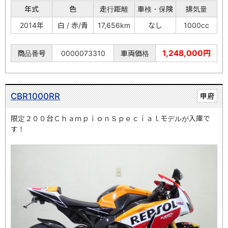
年式
色
走行距離
車検・保険
排気量
2014年
白 / 赤/青
17,656km
なし
1000cc
1,248,000円
商品番号
0000073310
車両価格
CBR1000RR
甲府
限定２００台ＣｈａｍｐｉｏｎＳｐｅｃｉａｌモデルが入庫で
す！