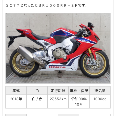
ＳＣ７７となったＣＢＲ１０００ＲＲ－ＳＰです。
年式
色
走行距離
車検・保険
排気量
2018年
白 / 赤
27,653km
令和09年
1000cc
10月