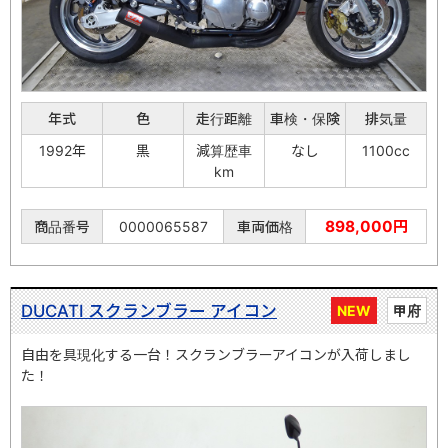
年式
色
走行距離
車検・保険
排気量
1992年
黒
減算歴車
なし
1100cc
km
898,000円
商品番号
0000065587
車両価格
DUCATI スクランブラー アイコン
NEW
甲府
自由を具現化する一台！スクランブラーアイコンが入荷しまし
た！