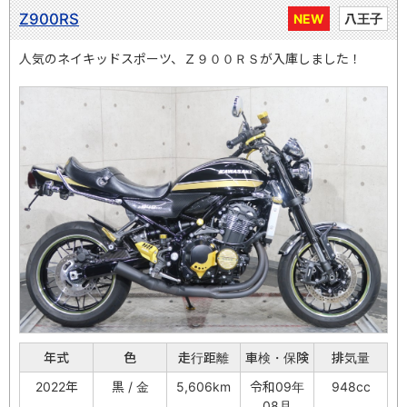
Z900RS
NEW
八王子
人気のネイキッドスポーツ、Ｚ９００ＲＳが入庫しました！
年式
色
走行距離
車検・保険
排気量
2022年
黒 / 金
5,606km
令和09年
948cc
08月