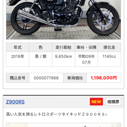
年式
色
走行距離
車検・保険
排気量
2019年
黒 / 銀
9,650km
令和09年
1140cc
07月
1,198,000円
商品番号
0000077968
車両価格
Z900RS
NEW
相模原
高い人気を誇るレトロスポーツネイキッドＺ９００ＲＳ♪