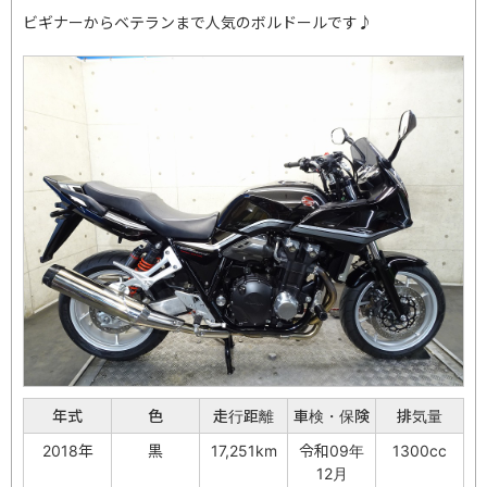
ビギナーからベテランまで人気のボルドールです♪
年式
色
走行距離
車検・保険
排気量
2018年
黒
17,251km
令和09年
1300cc
12月