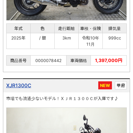
年式
色
走行距離
車検・保険
排気量
2025年
/ 銀
3km
令和10年
999cc
11月
1,397,000円
商品番号
0000078442
車両価格
XJR1300C
NEW
甲府
市場でも流通少ないモデル！ＸＪＲ１３００Ｃが入庫です♪