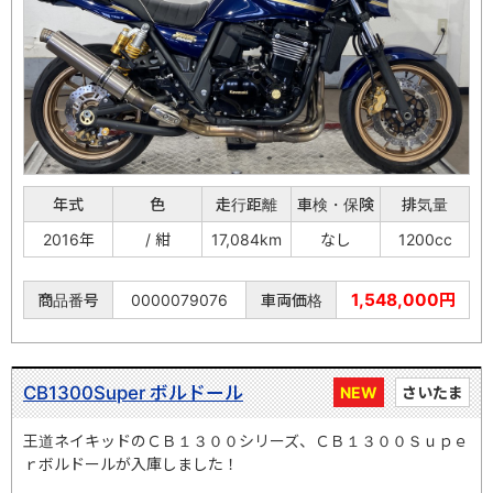
年式
色
走行距離
車検・保険
排気量
2016年
/ 紺
17,084km
なし
1200cc
1,548,000円
商品番号
0000079076
車両価格
CB1300Super ボルドール
NEW
さいたま
王道ネイキッドのＣＢ１３００シリーズ、ＣＢ１３００Ｓｕｐｅ
ｒボルドールが入庫しました！