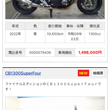
年式
色
走行距離
車検・保険
排気量
2022年
青
19,650km
令和09年
1300cc
03月
1,498,000円
商品番号
0000079436
車両価格
CB1300SuperFour
NEW
相模原
ファイナルエディションのＣＢ１３００ＳｕｐｅｒＦｏｕｒで
す！