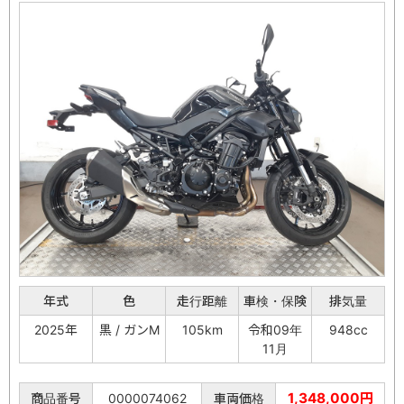
年式
色
走行距離
車検・保険
排気量
2025年
黒 / ガンM
105km
令和09年
948cc
11月
1,348,000円
商品番号
0000074062
車両価格