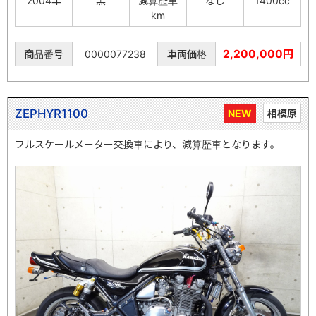
2004年
黒
減算歴車
なし
1400cc
km
2,200,000円
商品番号
0000077238
車両価格
ZEPHYR1100
NEW
相模原
フルスケールメーター交換車により、減算歴車となります。