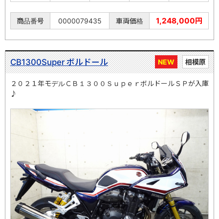
1,248,000円
商品番号
0000079435
車両価格
CB1300Super ボルドール
NEW
相模原
２０２１年モデルＣＢ１３００ＳｕｐｅｒボルドールＳＰが入庫
♪