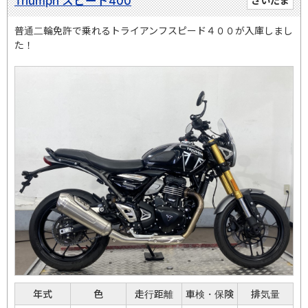
Triumph スピード400
さいたま
普通二輪免許で乗れるトライアンフスピード４００が入庫しまし
た！
年式
色
走行距離
車検・保険
排気量