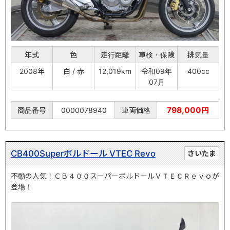
年式
色
走行距離
車検・保険
排気量
2008年
白 / 赤
12,019km
令和09年
400cc
07月
798,000円
商品番号
0000078940
車両価格
CB400Superボルドール VTEC Revo
さいたま
不動の人気！ＣＢ４００スーパーボルドールＶＴＥＣＲｅｖｏが
登場！