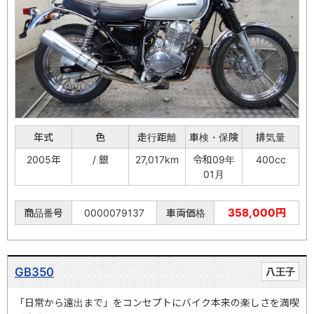
年式
色
走行距離
車検・保険
排気量
2005年
/ 銀
27,017km
令和09年
400cc
01月
358,000円
商品番号
0000079137
車両価格
GB350
八王子
「日常から遠出まで」をコンセプトにバイク本来の楽しさを満喫