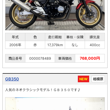
年式
色
走行距離
車検・保険
排気量
2006年
赤
17,379km
なし
400cc
768,000円
商品番号
0000078489
車両価格
GB350
NEW
相模原
人気のネオクラシックモデル！ＧＢ３５０です♪