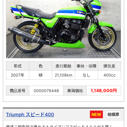
年式
色
走行距離
車検・保険
排気量
2007年
緑
21,108km
なし
400cc
1,148,000円
商品番号
0000079448
車両価格
Triumph スピード400
NEW
相模原
普通二輪免許で乗れるトライアンフスピード４００が入庫！