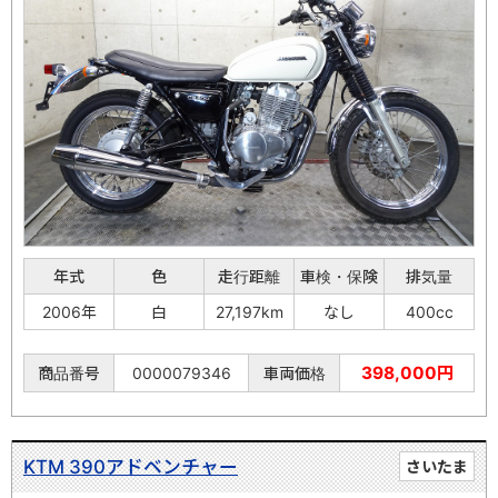
年式
色
走行距離
車検・保険
排気量
2006年
白
27,197km
なし
400cc
398,000円
商品番号
0000079346
車両価格
KTM 390アドベンチャー
さいたま