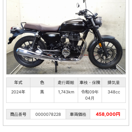
年式
色
走行距離
車検・保険
排気量
2024年
黒
1,743km
令和09年
348cc
04月
458,000円
商品番号
0000078228
車両価格