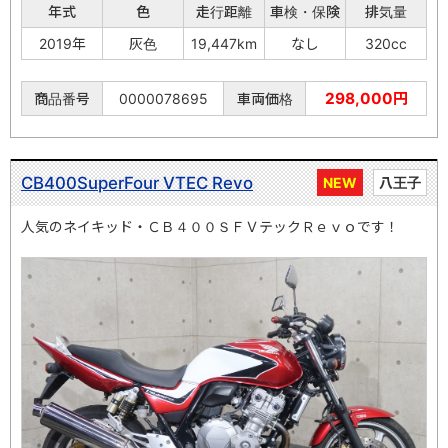
年式
色
走行距離
車検・保険
排気量
2019年
灰色
19,447km
なし
320cc
298,000円
商品番号
0000078695
車両価格
CB400SuperFour VTEC Revo
NEW
八王子
人気のネイキッド・ＣＢ４００ＳＦＶテックＲｅｖｏです！