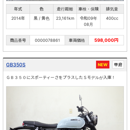
年式
色
走行距離
車検・保険
排気量
2014年
黒 / 黄色
23,161km
令和09年
400cc
08月
598,000円
商品番号
0000078861
車両価格
GB350S
NEW
甲府
ＧＢ３５０にスポーティーさをプラスしたＳモデルが入庫！