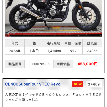
年式
色
走行距離
車検・保険
排気量
2023年
/ 水色
11,419km
なし
348cc
458,000円
商品番号
0000078985
車両価格
CB400SuperFour VTEC Revo
NEW
さいたま
人気の定番ネイキッドＣＢ４００ＳｕｐｅｒＦｏｕｒＶＴＥＣＲ
ｅｖｏが入庫しました！