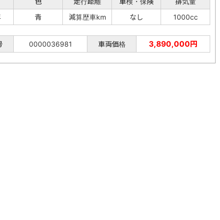
色
走行距離
車検・保険
排気量
年
青
減算歴車km
なし
1000cc
3,890,000円
号
0000036981
車両価格