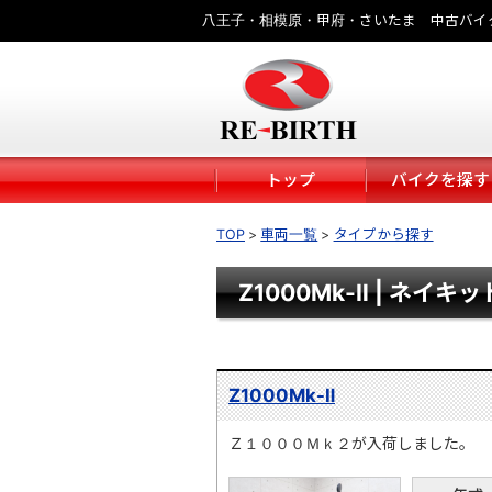
八王子・相模原・甲府・さいたま 中古バイ
トップ
バイクを探す
TOP
車両一覧
タイプから探す
Z1000Mk-Ⅱ | ネイキッ
Z1000Mk-Ⅱ
Ｚ１０００Ｍｋ２が入荷しました。