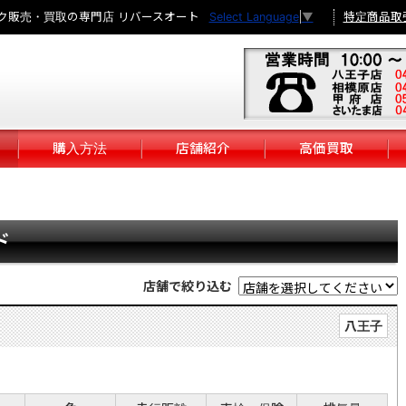
ク販売・買取の専門店 リバースオート
特定商品取
Select Language
▼
購入方法
店舗紹介
高価買取
ド
店舗で絞り込む
八王子