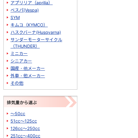
アプリリア（aprilia）
ベスパ(Vespa)
SYM
キムコ（KYMCO）
ハスクバーナ(Husqvarna)
サンダーモーターサイクル
（THUNDER）
ミニカー
シニアカー
国産・他メーカー
外車・他メーカー
その他
排気量から選ぶ
～50cc
51cc～125cc
126cc～250cc
251cc～400cc