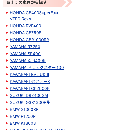
おすすめ車両から探す
HONDA CB400SuperFour
VTEC Revo
HONDA RVF400
HONDA CB750F
HONDA CBR1000RR
YAMAHA RZ250
YAMAHA SR400
YAMAHA XJR400R
YAMAHA ドラッグスター400
KAWASAKI BALIUS-Ⅱ
KAWASAKI ゼファーΧ
KAWASAKI GPZ900R
SUZUKI DRZ400SM
SUZUKI GSX1300R隼
BMW S1000RR
BMW R1200RT
BMW K1300S