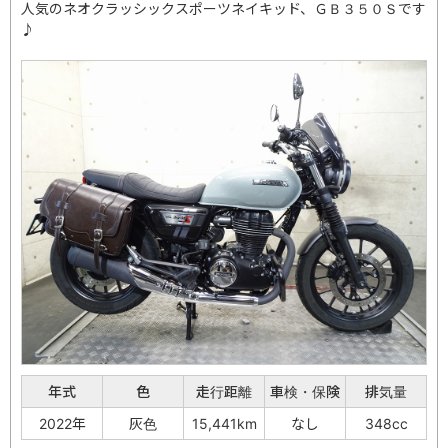
人気のネオクラッシックスポーツネイキッド、ＧＢ３５０Ｓです
♪
年式
色
走行距離
車検・保険
排気量
2022年
灰色
15,441km
なし
348cc