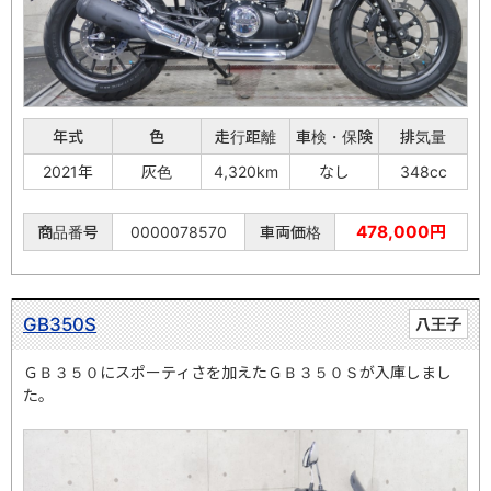
年式
色
走行距離
車検・保険
排気量
2021年
灰色
4,320km
なし
348cc
478,000円
商品番号
0000078570
車両価格
GB350S
八王子
ＧＢ３５０にスポーティさを加えたＧＢ３５０Ｓが入庫しまし
た。