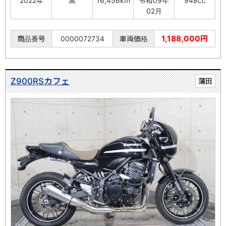
2022年
黒
16,456km
令和09年
948cc
02月
1,188,000円
商品番号
0000072734
車両価格
Z900RSカフェ
蒲田