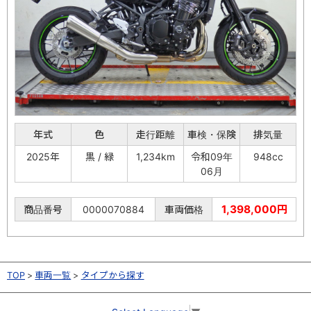
年式
色
走行距離
車検・保険
排気量
2025年
黒 / 緑
1,234km
令和09年
948cc
06月
1,398,000円
商品番号
0000070884
車両価格
TOP
車両一覧
タイプから探す