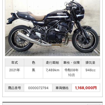
年式
色
走行距離
車検・保険
排気量
2021年
黒
7,489km
令和08年
948cc
10月
1,168,000円
商品番号
0000072794
車両価格