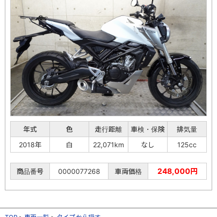
年式
色
走行距離
車検・保険
排気量
2018年
白
22,071km
なし
125cc
248,000円
商品番号
0000077268
車両価格