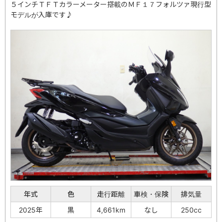
５インチＴＦＴカラーメーター搭載のＭＦ１７フォルツァ現行型
モデルが入庫です♪
年式
色
走行距離
車検・保険
排気量
2025年
黒
4,661km
なし
250cc