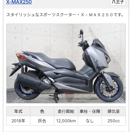
X-MAX250
八王子
スタイリッシュなスポーツスクーター・Ｘ－ＭＡＸ２５０です。
年式
色
走行距離
車検・保険
排気量
2018年
灰色
12,000km
なし
250cc