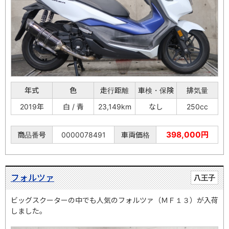
年式
色
走行距離
車検・保険
排気量
2019年
白 / 青
23,149km
なし
250cc
398,000円
商品番号
0000078491
車両価格
フォルツァ
八王子
ビッグスクーターの中でも人気のフォルツァ（ＭＦ１３）が入荷
しました。