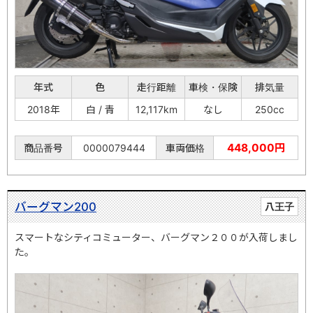
年式
色
走行距離
車検・保険
排気量
2018年
白 / 青
12,117km
なし
250cc
448,000円
商品番号
0000079444
車両価格
バーグマン200
八王子
スマートなシティコミューター、バーグマン２００が入荷しまし
た。