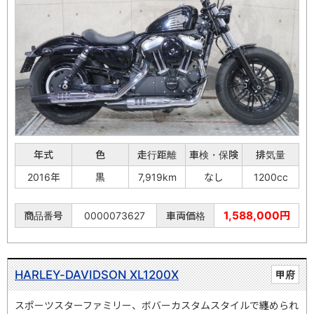
年式
色
走行距離
車検・保険
排気量
2016年
黒
7,919km
なし
1200cc
1,588,000円
商品番号
0000073627
車両価格
HARLEY-DAVIDSON XL1200X
甲府
スポーツスターファミリー、ボバーカスタムスタイルで纏められ