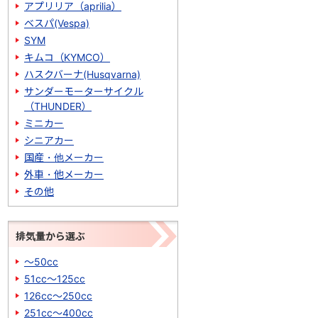
アプリリア（aprilia）
ベスパ(Vespa)
SYM
キムコ（KYMCO）
ハスクバーナ(Husqvarna)
サンダーモーターサイクル
（THUNDER）
ミニカー
シニアカー
国産・他メーカー
外車・他メーカー
その他
排気量から選ぶ
～50cc
51cc～125cc
126cc～250cc
251cc～400cc