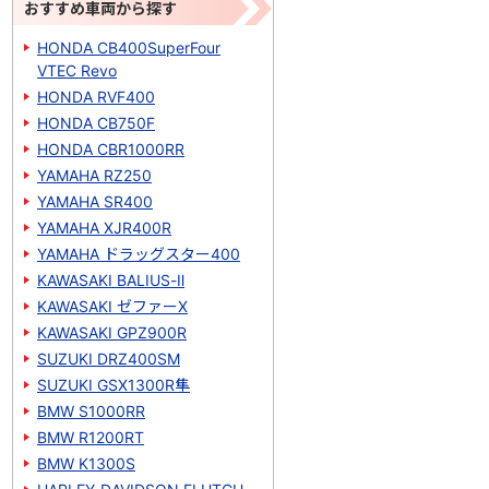
おすすめ車両から探す
HONDA CB400SuperFour
VTEC Revo
HONDA RVF400
HONDA CB750F
HONDA CBR1000RR
YAMAHA RZ250
YAMAHA SR400
YAMAHA XJR400R
YAMAHA ドラッグスター400
KAWASAKI BALIUS-Ⅱ
KAWASAKI ゼファーΧ
KAWASAKI GPZ900R
SUZUKI DRZ400SM
SUZUKI GSX1300R隼
BMW S1000RR
BMW R1200RT
BMW K1300S