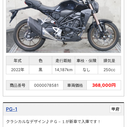
年式
色
走行距離
車検・保険
排気量
2022年
黒
14,187km
なし
250cc
368,000円
商品番号
0000078581
車両価格
PG-1
甲府
クラシカルなデザイン♪ＰＧ－１が新車で入庫です！