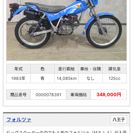
年式
色
走行距離
車検・保険
排気量
1983年
青
14,085km
なし
125cc
348,000円
商品番号
0000078391
車両価格
フォルツァ
八王子
ビッグスクーターの中でも人気のフォルツァ（ＭＦ１３）が入荷