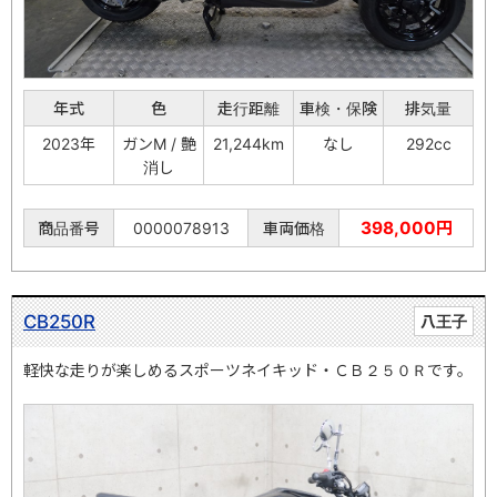
年式
色
走行距離
車検・保険
排気量
2023年
ガンM / 艶
21,244km
なし
292cc
消し
398,000円
商品番号
0000078913
車両価格
CB250R
八王子
軽快な走りが楽しめるスポーツネイキッド・ＣＢ２５０Ｒです。