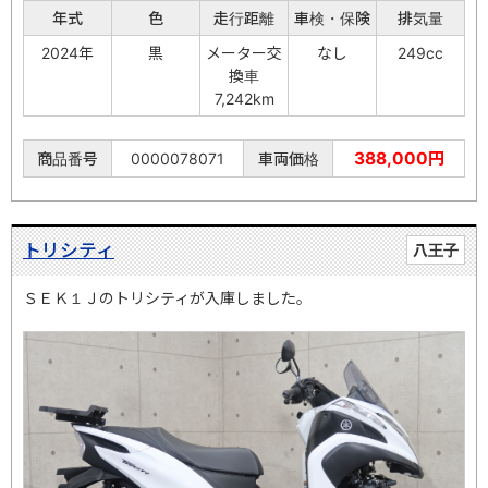
年式
色
走行距離
車検・保険
排気量
2024年
黒
メーター交
なし
249cc
換車
7,242km
388,000円
商品番号
0000078071
車両価格
トリシティ
八王子
ＳＥＫ１Ｊのトリシティが入庫しました。