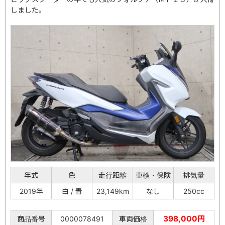
しました。
年式
色
走行距離
車検・保険
排気量
2019年
白 / 青
23,149km
なし
250cc
398,000円
商品番号
0000078491
車両価格