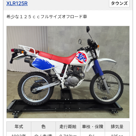
XLR125R
タウンズ
希少な１２５ｃｃフルサイズオフロード車
年式
色
走行距離
車検・保険
排気量