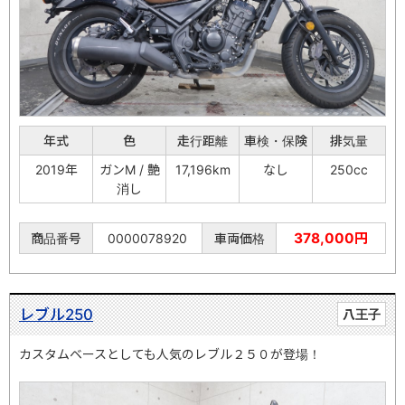
年式
色
走行距離
車検・保険
排気量
2019年
ガンM / 艶
17,196km
なし
250cc
消し
378,000円
商品番号
0000078920
車両価格
レブル250
八王子
カスタムベースとしても人気のレブル２５０が登場！