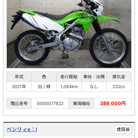
年式
色
走行距離
車検・保険
排気量
2021年
白 / 緑
1,064km
なし
232cc
388,000円
商品番号
0000077822
車両価格
ベンリィe：Ⅰ
世田谷