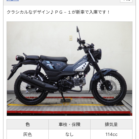
クラシカルなデザイン♪ＰＧ－１が新車で入庫です！
色
車検・保険
排気量
灰色
なし
114cc