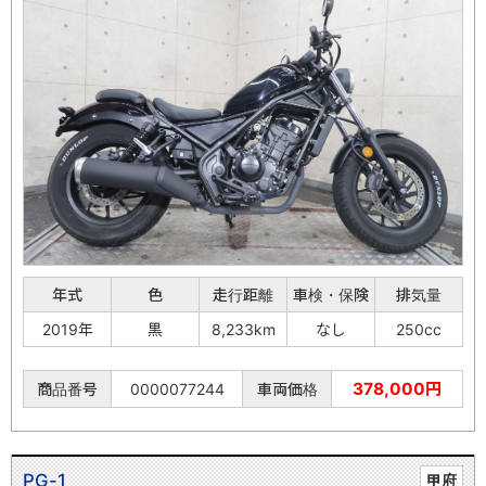
年式
色
走行距離
車検・保険
排気量
2019年
黒
8,233km
なし
250cc
378,000円
商品番号
0000077244
車両価格
PG-1
甲府