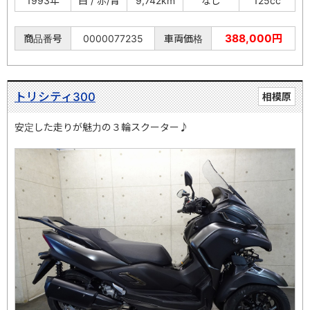
1993年
白 / 赤/青
9,742km
なし
125cc
388,000円
商品番号
0000077235
車両価格
トリシティ300
相模原
安定した走りが魅力の３輪スクーター♪