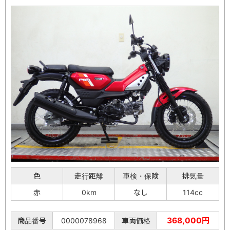
色
走行距離
車検・保険
排気量
赤
0km
なし
114cc
368,000円
商品番号
0000078968
車両価格