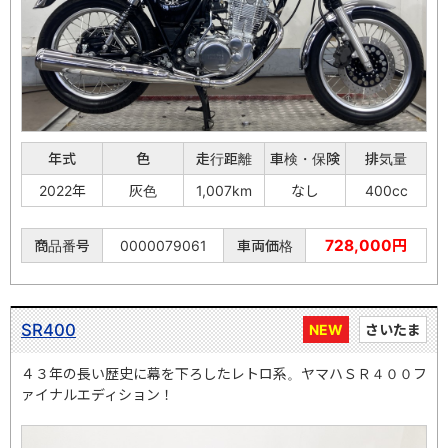
年式
色
走行距離
車検・保険
排気量
2022年
灰色
1,007km
なし
400cc
728,000円
商品番号
0000079061
車両価格
SR400
NEW
さいたま
４３年の長い歴史に幕を下ろしたレトロ系。ヤマハＳＲ４００フ
ァイナルエディション！