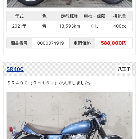
年式
色
走行距離
車検・保険
排気量
2021年
青
13,593km
なし
400cc
588,000円
商品番号
0000074919
車両価格
SR400
八王子
ＳＲ４００（ＲＨ１６Ｊ）が入庫しました。