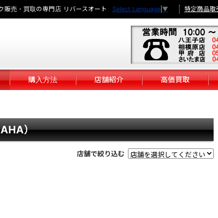
ク販売・買取の専門店 リバースオート
特定商品取
Select Language
▼
購入方法
店舗紹介
高価買取
MAHA）
店舗で絞り込む