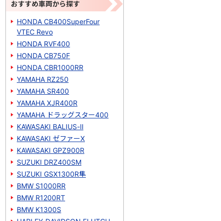
おすすめ車両から探す
HONDA CB400SuperFour
VTEC Revo
HONDA RVF400
HONDA CB750F
HONDA CBR1000RR
YAMAHA RZ250
YAMAHA SR400
YAMAHA XJR400R
YAMAHA ドラッグスター400
KAWASAKI BALIUS-Ⅱ
KAWASAKI ゼファーΧ
KAWASAKI GPZ900R
SUZUKI DRZ400SM
SUZUKI GSX1300R隼
BMW S1000RR
BMW R1200RT
BMW K1300S