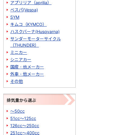
アプリリア（aprilia）
ベスパ(Vespa)
SYM
キムコ（KYMCO）
ハスクバーナ(Husqvarna)
サンダーモーターサイクル
（THUNDER）
ミニカー
シニアカー
国産・他メーカー
外車・他メーカー
その他
排気量から選ぶ
～50cc
51cc～125cc
126cc～250cc
251cc～400cc