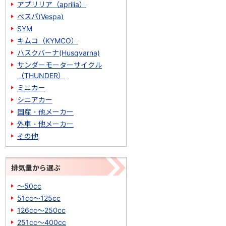
アプリリア（aprilia）
ベスパ(Vespa)
SYM
キムコ（KYMCO）
ハスクバーナ(Husqvarna)
サンダーモーターサイクル
（THUNDER）
ミニカー
シニアカー
国産・他メーカー
外車・他メーカー
その他
排気量から選ぶ
～50cc
51cc～125cc
126cc～250cc
251cc～400cc