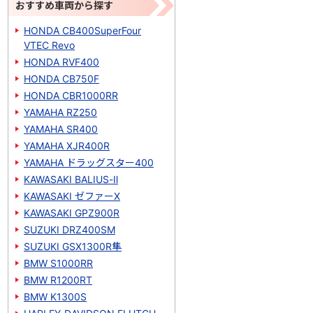
おすすめ車両から探す
HONDA CB400SuperFour
VTEC Revo
HONDA RVF400
HONDA CB750F
HONDA CBR1000RR
YAMAHA RZ250
YAMAHA SR400
YAMAHA XJR400R
YAMAHA ドラッグスター400
KAWASAKI BALIUS-Ⅱ
KAWASAKI ゼファーΧ
KAWASAKI GPZ900R
SUZUKI DRZ400SM
SUZUKI GSX1300R隼
BMW S1000RR
BMW R1200RT
BMW K1300S