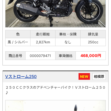
色
走行距離
車検・保険
排気量
黒 / シルバー
2,827km
なし
250cc
468,000円
商品番号
0000079471
車両価格
Vストローム250
NEW
相模原
２５０ＣＣクラスのアドベンチャーバイク！Ｖストローム２５０
♪