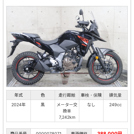
年式
色
走行距離
車検・保険
排気量
2024年
黒
メーター交
なし
249cc
換車
7,242km
388,000円
商品番号
0000078071
車両価格