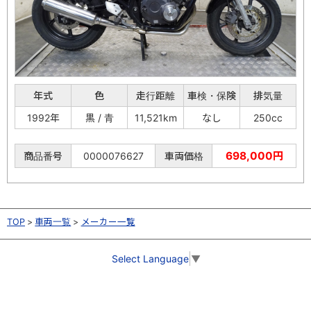
年式
色
走行距離
車検・保険
排気量
1992年
黒 / 青
11,521km
なし
250cc
698,000円
商品番号
0000076627
車両価格
TOP
車両一覧
メーカー一覧
Select Language
▼