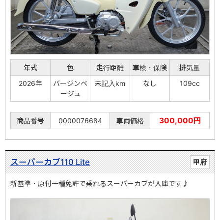
年式
色
走行距離
車検・保険
排気量
2026年
バージンベ
未記入km
なし
109cc
ージュ
300,000円
商品番号
0000076684
車両価格
スーパーカブ110 Lite
甲府
新基準・原付一種免許で乗れるスーパーカブが入庫です♪