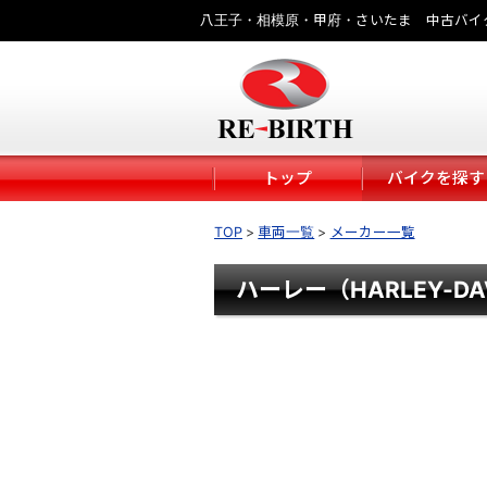
八王子・相模原・甲府・さいたま 中古バイ
トップ
バイクを探す
TOP
車両一覧
メーカー一覧
ハーレー（HARLEY-DA