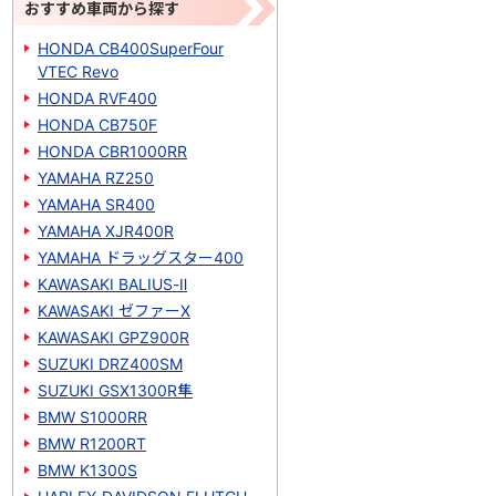
おすすめ車両から探す
HONDA CB400SuperFour
VTEC Revo
HONDA RVF400
HONDA CB750F
HONDA CBR1000RR
YAMAHA RZ250
YAMAHA SR400
YAMAHA XJR400R
YAMAHA ドラッグスター400
KAWASAKI BALIUS-Ⅱ
KAWASAKI ゼファーΧ
KAWASAKI GPZ900R
SUZUKI DRZ400SM
SUZUKI GSX1300R隼
BMW S1000RR
BMW R1200RT
BMW K1300S