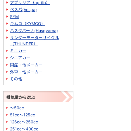
アプリリア（aprilia）
ベスパ(Vespa)
SYM
キムコ（KYMCO）
ハスクバーナ(Husqvarna)
サンダーモーターサイクル
（THUNDER）
ミニカー
シニアカー
国産・他メーカー
外車・他メーカー
その他
排気量から選ぶ
～50cc
51cc～125cc
126cc～250cc
251cc～400cc