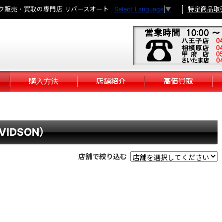
ク販売・買取の専門店 リバースオート
特定商品取
Select Language
▼
購入方法
店舗紹介
高価買取
VIDSON）
店舗で絞り込む