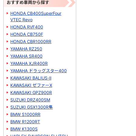
おすすめ車両から探す
HONDA CB400SuperFour
VTEC Revo
HONDA RVF400
HONDA CB750F
HONDA CBR1000RR
YAMAHA RZ250
YAMAHA SR400
YAMAHA XJR400R
YAMAHA ドラッグスター400
KAWASAKI BALIUS-Ⅱ
KAWASAKI ゼファーΧ
KAWASAKI GPZ900R
SUZUKI DRZ400SM
SUZUKI GSX1300R隼
BMW S1000RR
BMW R1200RT
BMW K1300S