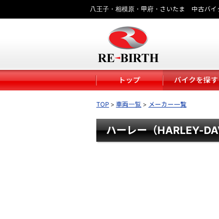
八王子・相模原・甲府・さいたま 中古バイ
トップ
バイクを探す
TOP
車両一覧
メーカー一覧
ハーレー（HARLEY-DA