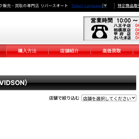
ク販売・買取の専門店 リバースオート
特定商品取
Select Language
▼
購入方法
店舗紹介
高価買取
VIDSON）
店舗で絞り込む