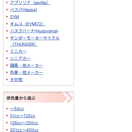
アプリリア（aprilia）
ベスパ(Vespa)
SYM
キムコ（KYMCO）
ハスクバーナ(Husqvarna)
サンダーモーターサイクル
（THUNDER）
ミニカー
シニアカー
国産・他メーカー
外車・他メーカー
その他
排気量から選ぶ
～50cc
51cc～125cc
126cc～250cc
251cc～400cc