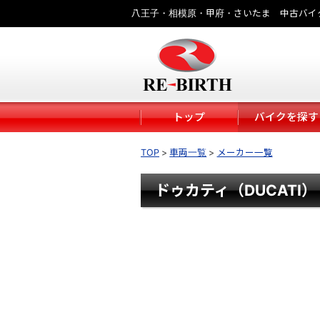
八王子・相模原・甲府・さいたま 中古バイ
トップ
バイクを探す
TOP
車両一覧
メーカー一覧
ドゥカティ（DUCATI）