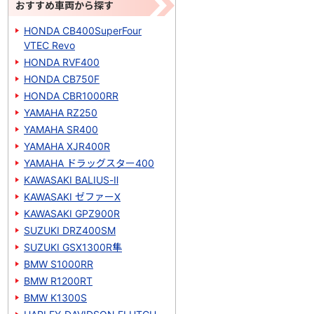
おすすめ車両から探す
HONDA CB400SuperFour
VTEC Revo
HONDA RVF400
HONDA CB750F
HONDA CBR1000RR
YAMAHA RZ250
YAMAHA SR400
YAMAHA XJR400R
YAMAHA ドラッグスター400
KAWASAKI BALIUS-Ⅱ
KAWASAKI ゼファーΧ
KAWASAKI GPZ900R
SUZUKI DRZ400SM
SUZUKI GSX1300R隼
BMW S1000RR
BMW R1200RT
BMW K1300S